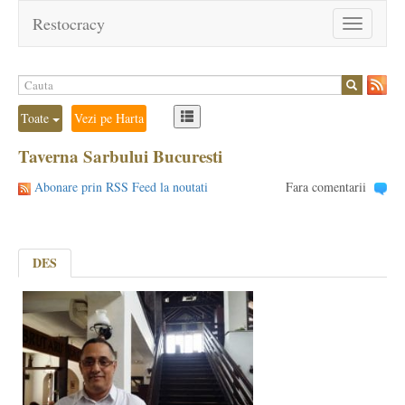
Restocracy
Toggle
navigation
Toate
Vezi pe Harta
Taverna Sarbului Bucuresti
Abonare prin RSS Feed la noutati
Fara comentarii
DES