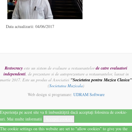
Data actualizarii: 04/06/2017
Restocracy
este un sistem de evaluare a restaurantelor
de catre evaluatori
independenti
, de prezentare si de autoprezentare a restaurantelor, lansat in
martie 2017. Este un produs al Asociatiei
"Societatea pentru Muzica Clasica"
(
Societatea Muzicala
)
Web design si programare:
UDRAM Software
Experiența pe acest site va fi îmbunătățită dacă acceptați folosirea de cookie-
uri.
Mai multe informatii
Acceptă cookies
The cookie settings on this website are set to "allow cookies" to give you the