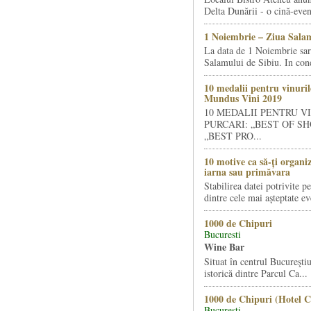
Delta Dunării - o cină-even
1 Noiembrie – Ziua Salam
La data de 1 Noiembrie sa
Salamului de Sibiu. In condi
10 medalii pentru vinuril
Mundus Vini 2019
10 MEDALII PENTRU V
PURCARI: „BEST OF SH
„BEST PRO...
10 motive ca să-ți organi
iarna sau primăvara
Stabilirea datei potrivite p
dintre cele mai așteptate ev
1000 de Chipuri
Bucuresti
Wine Bar
Situat în centrul Bucureştiu
istorică dintre Parcul Ca...
1000 de Chipuri (Hotel C
Bucuresti