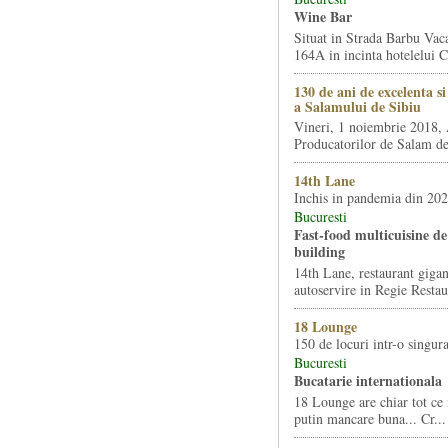
Wine Bar
Situat in Strada Barbu Vaca
164A in incinta hotelelui Ca
130 de ani de excelenta s
a Salamului de Sibiu
Vineri, 1 noiembrie 2018, 
Producatorilor de Salam de 
14th Lane
Inchis in pandemia din 20
Bucuresti
Fast-food multicuisine de 
building
14th Lane, restaurant gigan
autoservire in Regie Restau
18 Lounge
150 de locuri intr-o singura
Bucuresti
Bucatarie internationala
18 Lounge are chiar tot ce 
putin mancare buna... Cr...