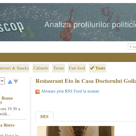
Toate
strouri & Snacks
Cafenele
Terase
Fast-food
Restaurant Eto în Casa Doctorului Goila
Abonare prin RSS Feed la noutati
 Ileana
O
 ora 19.30 a
ith...
DES
la Bistro
ță Voiaj în