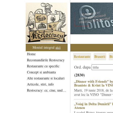
Meniul integral
aici
Home
Restaurante
Braserii
Bi
Recomandările Restocracy
Restaurante cu specific
Ord. dupa
Concept si ambianta
(2830)
Alte restaurante si localuri
„Dinner with Friends” by
Articole, stiri, info
Braniste & Kvint la VIN
Restocracy: ce, cine, unde...
Marti, 19 iunie 2018, de la
avut loc la VINO "Dinner w
„Voiaj în Delta Dunării” 
Ateneu
Localul Bistro Ateneu anun