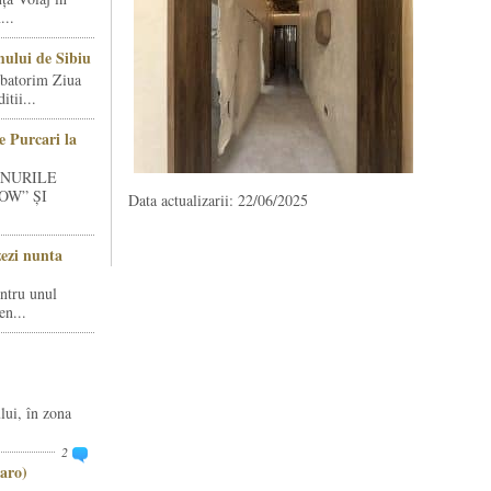
...
ului de Sibiu
rbatorim Ziua
tii...
e Purcari la
INURILE
OW” ȘI
Data actualizarii: 22/06/2025
zezi nunta
entru unul
en...
lui, în zona
2
aro)