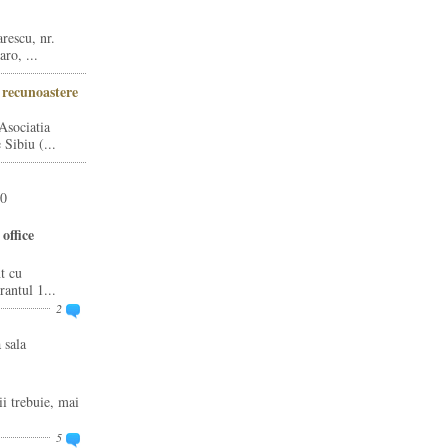
rescu, nr.
ro, ...
i recunoastere
Asociatia
Sibiu (...
20
office
t cu
rantul 1...
2
 sala
ii trebuie, mai
5