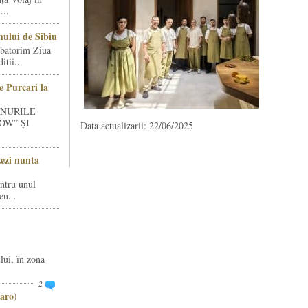
...
ului de Sibiu
rbatorim Ziua
tii...
e Purcari la
INURILE
OW” ȘI
Data actualizarii: 22/06/2025
zezi nunta
entru unul
en...
lui, în zona
2
aro)