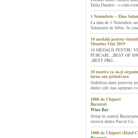
Delta Dunării - o cină-even
1 Noiembrie – Ziua Salam
La data de 1 Noiembrie sa
Salamului de Sibiu. In condi
10 medalii pentru vinuril
Mundus Vini 2019
10 MEDALII PENTRU V
PURCARI: „BEST OF SH
„BEST PRO...
10 motive ca să-ți organi
iarna sau primăvara
Stabilirea datei potrivite p
dintre cele mai așteptate ev
1000 de Chipuri
Bucuresti
Wine Bar
Situat în centrul Bucureştiu
istorică dintre Parcul Ca...
1000 de Chipuri (Hotel C
Bucuresti