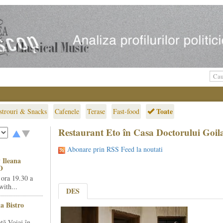
Toate
strouri & Snacks
Cafenele
Terase
Fast-food
Restaurant Eto în Casa Doctorului Goila
Abonare prin RSS Feed la noutati
 Ileana
O
 ora 19.30 a
ith...
DES
la Bistro
ță Voiaj în