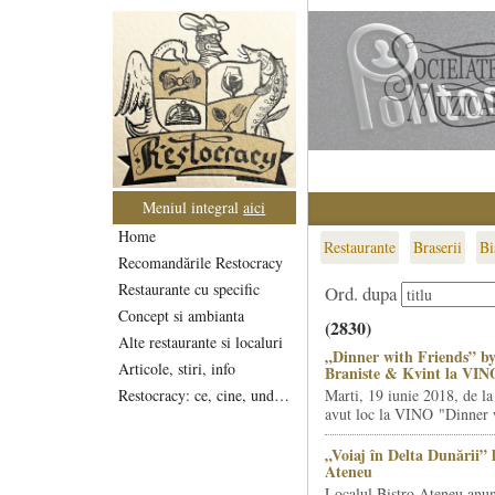
Meniul integral
aici
Home
Restaurante
Braserii
Bi
Recomandările Restocracy
Restaurante cu specific
Ord. dupa
Concept si ambianta
(2830)
Alte restaurante si localuri
„Dinner with Friends” by
Articole, stiri, info
Braniste & Kvint la VIN
Restocracy: ce, cine, unde...
Marti, 19 iunie 2018, de la
avut loc la VINO "Dinner w
„Voiaj în Delta Dunării” 
Ateneu
Localul Bistro Ateneu anun