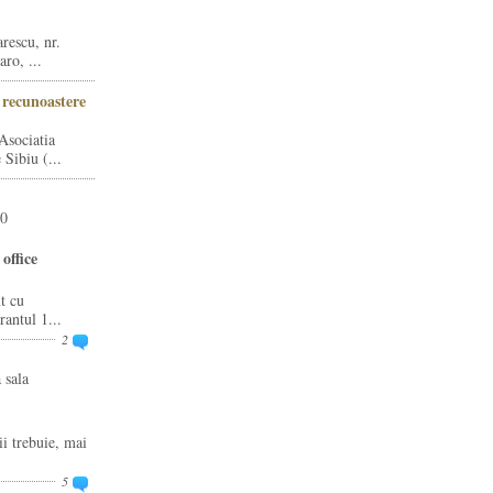
rescu, nr.
ro, ...
i recunoastere
Asociatia
Sibiu (...
20
office
t cu
rantul 1...
2
 sala
ii trebuie, mai
5