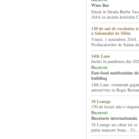
Wine Bar
Situat in Strada Barbu Vaca
164A in incinta hotelelui Ca
130 de ani de excelenta s
a Salamului de Sibiu
Vineri, 1 noiembrie 2018, 
Producatorilor de Salam de 
14th Lane
Inchis in pandemia din 20
Bucuresti
Fast-food multicuisine de 
building
14th Lane, restaurant gigan
autoservire in Regie Restau
18 Lounge
150 de locuri intr-o singura
Bucuresti
Bucatarie internationala
18 Lounge are chiar tot ce 
putin mancare buna... Cr...