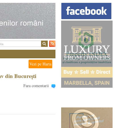
Vezi pe Harta
v din București
Fara comentarii