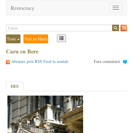
Restocracy
Toggle
navigation
Toate
Vezi pe Harta
Caru cu Bere
Abonare prin RSS Feed la noutati
Fara comentarii
DES