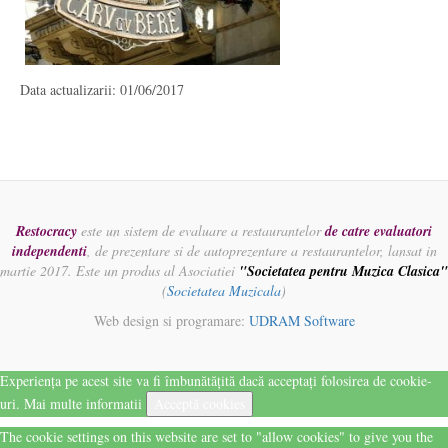
Data actualizarii: 01/06/2017
Restocracy
este un sistem de evaluare a restaurantelor
de catre evaluatori
independenti
, de prezentare si de autoprezentare a restaurantelor, lansat in
martie 2017. Este un produs al Asociatiei
"Societatea pentru Muzica Clasica"
(
Societatea Muzicala
)
Web design si programare:
UDRAM Software
Experiența pe acest site va fi îmbunătățită dacă acceptați folosirea de cookie-
uri.
Mai multe informatii
Acceptă cookies
The cookie settings on this website are set to "allow cookies" to give you the