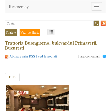
Restocracy
Toggle
navigation
Toate
Vezi pe Harta
Trattoria Buongiorno, bulevardul Primaverii,
Bucuresti
Abonare prin RSS Feed la noutati
Fara comentarii
DES