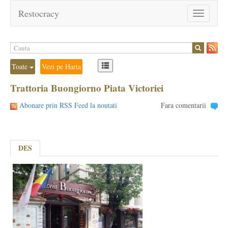
Restocracy
Toggle
navigation
Toate
Vezi pe Harta
Trattoria Buongiorno Piata Victoriei
Abonare prin RSS Feed la noutati
Fara comentarii
DES