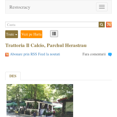
Restocracy
Toggle
navigation
Toate
Vezi pe Harta
Trattoria Il Calcio, Parchul Herastrau
Abonare prin RSS Feed la noutati
Fara comentarii
DES