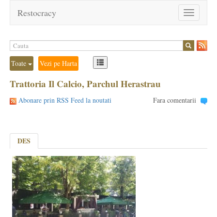
Restocracy
Toggle
navigation
Toate
Vezi pe Harta
Trattoria Il Calcio, Parchul Herastrau
Abonare prin RSS Feed la noutati
Fara comentarii
DES