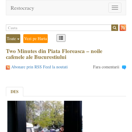
Restocracy
Toggle
navigation
Toate
Vezi pe Harta
Two Minutes din Piata Floreasca – noile
cafenele ale Bucurestiului
Abonare prin RSS Feed la noutati
Fara comentarii
DES