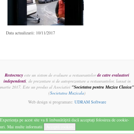
Data actualizarii: 10/11/2017
Restocracy
este un sistem de evaluare a restaurantelor
de catre evaluatori
independenti
, de prezentare si de autoprezentare a restaurantelor, lansat in
martie 2017. Este un produs al Asociatiei
"Societatea pentru Muzica Clasica"
(
Societatea Muzicala
)
Web design si programare:
UDRAM Software
Experiența pe acest site va fi îmbunătățită dacă acceptați folosirea de cookie-
uri.
Mai multe informatii
Acceptă cookies