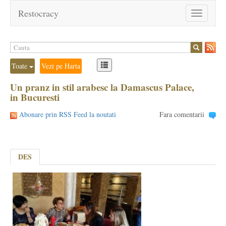
Restocracy
Toggle
navigation
Toate
Vezi pe Harta
Un pranz in stil arabesc la Damascus Palace,
in Bucuresti
Abonare prin RSS Feed la noutati
Fara comentarii
DES