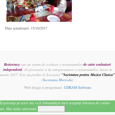
Data actualizarii: 15/10/2017
Restocracy
este un sistem de evaluare a restaurantelor
de catre evaluatori
independenti
, de prezentare si de autoprezentare a restaurantelor, lansat in
martie 2017. Este un produs al Asociatiei
"Societatea pentru Muzica Clasica"
(
Societatea Muzicala
)
Web design si programare:
UDRAM Software
Experiența pe acest site va fi îmbunătățită dacă acceptați folosirea de cookie-
uri.
Mai multe informatii
Acceptă cookies