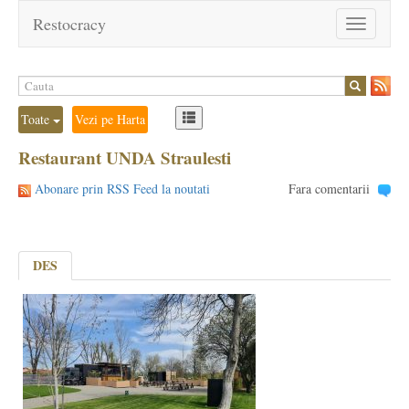
Restocracy
Toggle
navigation
Toate
Vezi pe Harta
Restaurant UNDA Straulesti
Abonare prin RSS Feed la noutati
Fara comentarii
DES