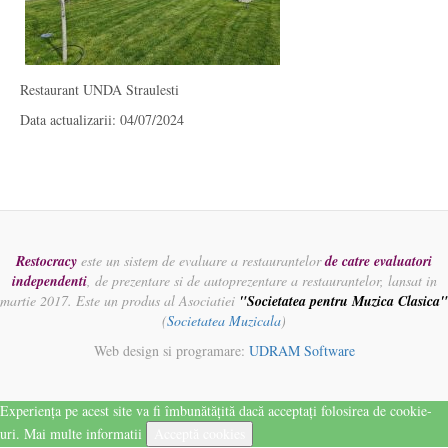
Restaurant UNDA Straulesti
Data actualizarii: 04/07/2024
Restocracy
este un sistem de evaluare a restaurantelor
de catre evaluatori
independenti
, de prezentare si de autoprezentare a restaurantelor, lansat in
martie 2017. Este un produs al Asociatiei
"Societatea pentru Muzica Clasica"
(
Societatea Muzicala
)
Web design si programare:
UDRAM Software
Experiența pe acest site va fi îmbunătățită dacă acceptați folosirea de cookie-
uri.
Mai multe informatii
Acceptă cookies