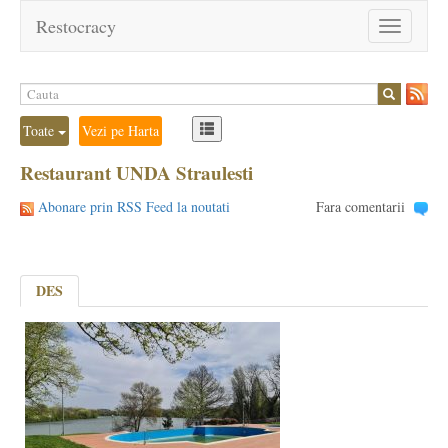
Restocracy
Toggle
navigation
Toate
Vezi pe Harta
Restaurant UNDA Straulesti
Abonare prin RSS Feed la noutati
Fara comentarii
DES