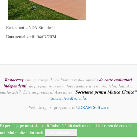
Restaurant UNDA Straulesti
Data actualizarii: 04/07/2024
Restocracy
este un sistem de evaluare a restaurantelor
de catre evaluatori
independenti
, de prezentare si de autoprezentare a restaurantelor, lansat in
martie 2017. Este un produs al Asociatiei
"Societatea pentru Muzica Clasica"
(
Societatea Muzicala
)
Web design si programare:
UDRAM Software
Experiența pe acest site va fi îmbunătățită dacă acceptați folosirea de cookie-
uri.
Mai multe informatii
Acceptă cookies