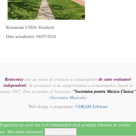
Restaurant UNDA Straulesti
Data actualizarii: 04/07/2024
Restocracy
este un sistem de evaluare a restaurantelor
de catre evaluatori
independenti
, de prezentare si de autoprezentare a restaurantelor, lansat in
martie 2017. Este un produs al Asociatiei
"Societatea pentru Muzica Clasica"
(
Societatea Muzicala
)
Web design si programare:
UDRAM Software
Experiența pe acest site va fi îmbunătățită dacă acceptați folosirea de cookie-
uri.
Mai multe informatii
Acceptă cookies