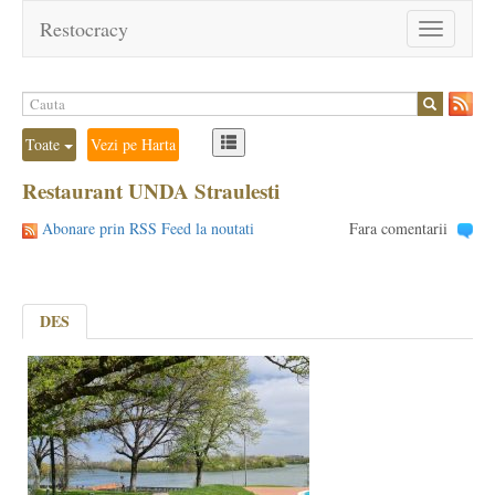
Restocracy
Toggle
navigation
Toate
Vezi pe Harta
Restaurant UNDA Straulesti
Abonare prin RSS Feed la noutati
Fara comentarii
DES