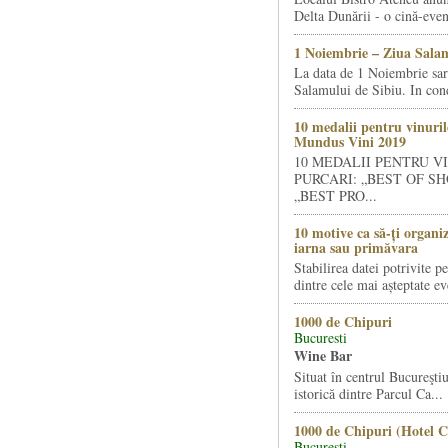
Delta Dunării - o cină-even
1 Noiembrie – Ziua Salam
La data de 1 Noiembrie sa
Salamului de Sibiu. In condi
10 medalii pentru vinuril
Mundus Vini 2019
10 MEDALII PENTRU V
PURCARI: „BEST OF SH
„BEST PRO...
10 motive ca să-ți organi
iarna sau primăvara
Stabilirea datei potrivite p
dintre cele mai așteptate ev
1000 de Chipuri
Bucuresti
Wine Bar
Situat în centrul Bucureştiu
istorică dintre Parcul Ca...
1000 de Chipuri (Hotel C
Bucuresti