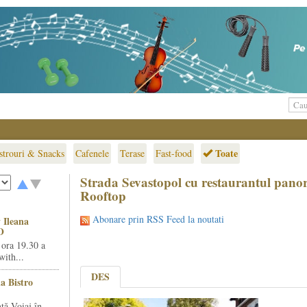
Toate
strouri & Snacks
Cafenele
Terase
Fast-food
Strada Sevastopol cu restaurantul pano
Rooftop
Abonare prin RSS Feed la noutati
 Ileana
O
 ora 19.30 a
ith...
DES
la Bistro
ță Voiaj în