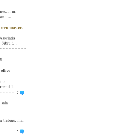
rescu, nr.
ro, ...
i recunoastere
Asociatia
Sibiu (...
20
office
t cu
rantul 1...
2
 sala
ii trebuie, mai
5