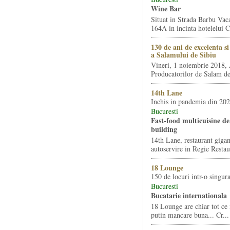
Wine Bar
Situat in Strada Barbu Vaca
164A in incinta hotelelui Ca
130 de ani de excelenta s
a Salamului de Sibiu
Vineri, 1 noiembrie 2018, 
Producatorilor de Salam de 
14th Lane
Inchis in pandemia din 20
Bucuresti
Fast-food multicuisine de 
building
14th Lane, restaurant gigan
autoservire in Regie Restau
18 Lounge
150 de locuri intr-o singura
Bucuresti
Bucatarie internationala
18 Lounge are chiar tot ce 
putin mancare buna... Cr...