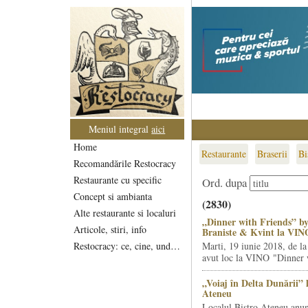
Meniul integral
aici
Home
Restaurante
Braserii
Bi
Recomandările Restocracy
Restaurante cu specific
Ord. dupa
Concept si ambianta
(2830)
Alte restaurante si localuri
„Dinner with Friends” by
Articole, stiri, info
Braniste & Kvint la VIN
Restocracy: ce, cine, unde...
Marti, 19 iunie 2018, de la
avut loc la VINO "Dinner w
„Voiaj în Delta Dunării” 
Ateneu
Localul Bistro Ateneu anun