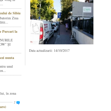
...
ului de Sibiu
rbatorim Ziua
tii...
e Purcari la
INURILE
OW” ȘI
Data actualizarii: 14/10/2017
zezi nunta
entru unul
en...
lui, în zona
2
aro)