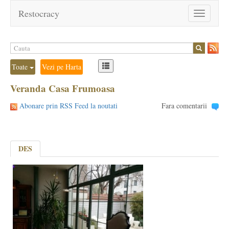
Restocracy
Toggle
navigation
Toate
Vezi pe Harta
Veranda Casa Frumoasa
Abonare prin RSS Feed la noutati
Fara comentarii
DES