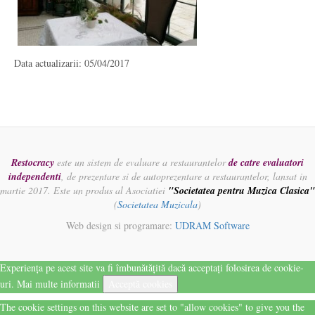
Data actualizarii: 05/04/2017
Restocracy
este un sistem de evaluare a restaurantelor
de catre evaluatori
independenti
, de prezentare si de autoprezentare a restaurantelor, lansat in
martie 2017. Este un produs al Asociatiei
"Societatea pentru Muzica Clasica"
(
Societatea Muzicala
)
Web design si programare:
UDRAM Software
Experiența pe acest site va fi îmbunătățită dacă acceptați folosirea de cookie-
uri.
Mai multe informatii
Acceptă cookies
The cookie settings on this website are set to "allow cookies" to give you the