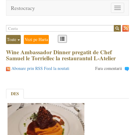
Restocracy
Toggle
navigation
Toate
Vezi pe Harta
Wine Ambassador Dinner pregatit de Chef
Samuel le Torriellec la restaurantul L-Atelier
Abonare prin RSS Feed la noutati
Fara comentarii
DES