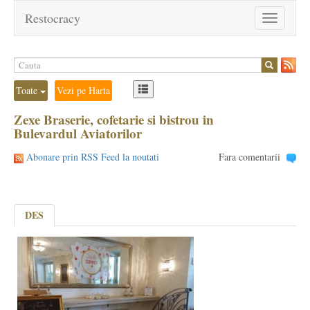
Restocracy
Toggle
navigation
Toate
Vezi pe Harta
Zexe Braserie, cofetarie si bistrou in
Bulevardul Aviatorilor
Abonare prin RSS Feed la noutati
Fara comentarii
DES