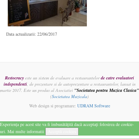
Data actualizarii: 22/06/2017
Restocracy
este un sistem de evaluare a restaurantelor
de catre evaluatori
independenti
, de prezentare si de autoprezentare a restaurantelor, lansat in
martie 2017. Este un produs al Asociatiei
"Societatea pentru Muzica Clasica"
(
Societatea Muzicala
)
Web design si programare:
UDRAM Software
Experiența pe acest site va fi îmbunătățită dacă acceptați folosirea de cookie-
uri.
Mai multe informatii
Acceptă cookies