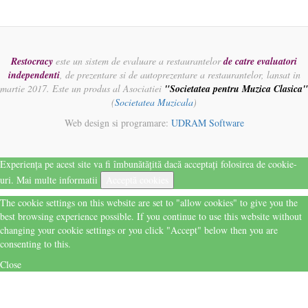
Restocracy
este un sistem de evaluare a restaurantelor
de catre evaluatori
independenti
, de prezentare si de autoprezentare a restaurantelor, lansat in
martie 2017. Este un produs al Asociatiei
"Societatea pentru Muzica Clasica"
(
Societatea Muzicala
)
Web design si programare:
UDRAM Software
Experiența pe acest site va fi îmbunătățită dacă acceptați folosirea de cookie-
uri.
Mai multe informatii
Acceptă cookies
The cookie settings on this website are set to "allow cookies" to give you the
best browsing experience possible. If you continue to use this website without
changing your cookie settings or you click "Accept" below then you are
consenting to this.
Close