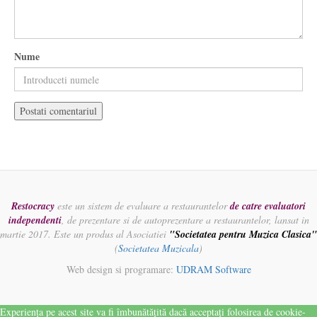
Nume
Restocracy
este un sistem de evaluare a restaurantelor
de catre evaluatori
independenti
, de prezentare si de autoprezentare a restaurantelor, lansat in
martie 2017. Este un produs al Asociatiei
"Societatea pentru Muzica Clasica"
(
Societatea Muzicala
)
Web design si programare:
UDRAM Software
Experiența pe acest site va fi îmbunătățită dacă acceptați folosirea de cookie-