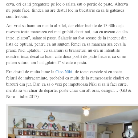
ceva, ori ca iti pregateste pe loc o salata sau o portie de paste. Altceva
nu poate face, fiindca nu are destul loc in bucatarie ca sa le gateasca
cum trebuie.
Am vrut sa luam un meniu al zilei, dar chiar inainte de 13:30h deja
rasesera toata mancarea cei mai grabiti decat noi, asa ca aveam de ales
intre „platou”, salate si paste. Salatele au fost scoase de la inceput din
lista de optiuni, pentru ca nu suntem femei ca sa mancam asa ceva la
pranz. Nici „platoul” cu salamuri si branzeturi nu era in intentiile
noastre, insa, decat sa luam cate doua portii de paste fiecare, ca sa ne
putem satura, am luat „platoul” si cate o pasta.
Era destul de multa lume la
Ciao Niki
, de toate varstele si cu toate
feluril de imbracaminte, probabil ca multi de la numeroasele cladiri cu
birouri din jur. Dar, ca sa o vezi pe impetuoasa Niki si sa ii faci curte,
merita sa vii chiar de departe, poate chiar din alt oras, desigur… (GB &
Noro – iulie 2017)