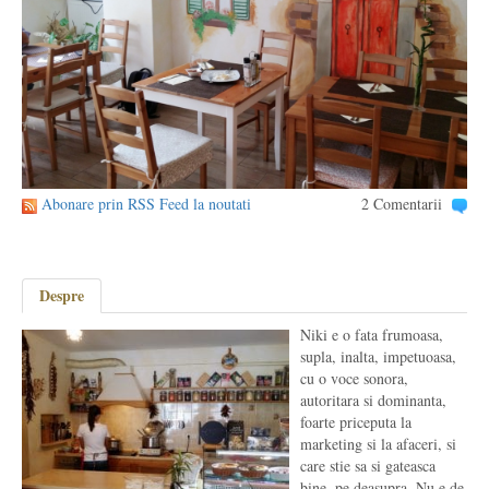
Abonare prin RSS Feed la noutati
2 Comentarii
Despre
Niki e o fata frumoasa,
supla, inalta, impetuoasa,
cu o voce sonora,
autoritara si dominanta,
foarte priceputa la
marketing si la afaceri, si
care stie sa si gateasca
bine, pe deasupra. Nu e de