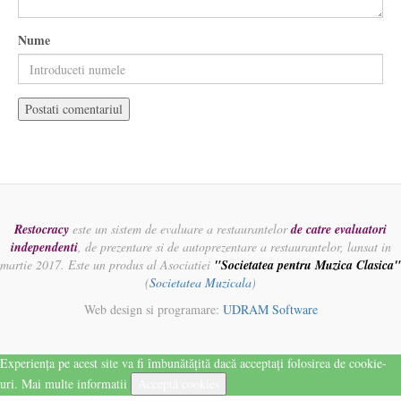
Nume
Restocracy
este un sistem de evaluare a restaurantelor
de catre evaluatori
independenti
, de prezentare si de autoprezentare a restaurantelor, lansat in
martie 2017. Este un produs al Asociatiei
"Societatea pentru Muzica Clasica"
(
Societatea Muzicala
)
Web design si programare:
UDRAM Software
Experiența pe acest site va fi îmbunătățită dacă acceptați folosirea de cookie-
uri.
Mai multe informatii
Acceptă cookies