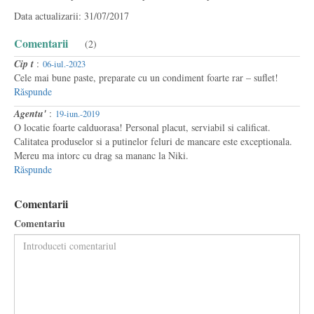
Data actualizarii: 31/07/2017
Comentarii
(2)
Cip t
:
06-iul.-2023
Cele mai bune paste, preparate cu un condiment foarte rar – suflet!
Răspunde
Agentu'
:
19-iun.-2019
O locatie foarte calduorasa! Personal placut, serviabil si calificat.
Calitatea produselor si a putinelor feluri de mancare este exceptionala.
Mereu ma intorc cu drag sa mananc la Niki.
Răspunde
Comentarii
Comentariu