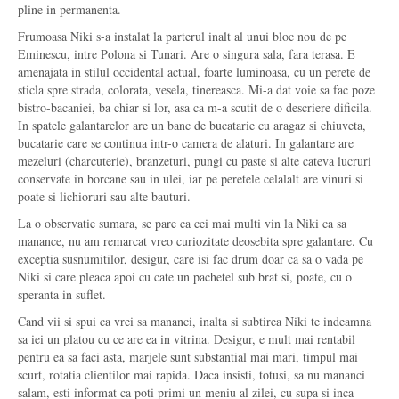
pline in permanenta.
Frumoasa Niki s-a instalat la parterul inalt al unui bloc nou de pe
Eminescu, intre Polona si Tunari. Are o singura sala, fara terasa. E
amenajata in stilul occidental actual, foarte luminoasa, cu un perete de
sticla spre strada, colorata, vesela, tinereasca. Mi-a dat voie sa fac poze
bistro-bacaniei, ba chiar si lor, asa ca m-a scutit de o descriere dificila.
In spatele galantarelor are un banc de bucatarie cu aragaz si chiuveta,
bucatarie care se continua intr-o camera de alaturi. In galantare are
mezeluri (charcuterie), branzeturi, pungi cu paste si alte cateva lucruri
conservate in borcane sau in ulei, iar pe peretele celalalt are vinuri si
poate si lichioruri sau alte bauturi.
La o observatie sumara, se pare ca cei mai multi vin la Niki ca sa
manance, nu am remarcat vreo curiozitate deosebita spre galantare. Cu
exceptia susnumitilor, desigur, care isi fac drum doar ca sa o vada pe
Niki si care pleaca apoi cu cate un pachetel sub brat si, poate, cu o
speranta in suflet.
Cand vii si spui ca vrei sa mananci, inalta si subtirea Niki te indeamna
sa iei un platou cu ce are ea in vitrina. Desigur, e mult mai rentabil
pentru ea sa faci asta, marjele sunt substantial mai mari, timpul mai
scurt, rotatia clientilor mai rapida. Daca insisti, totusi, sa nu mananci
salam, esti informat ca poti primi un meniu al zilei, cu supa si inca