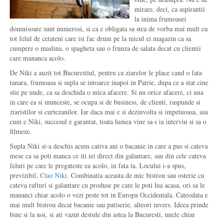
mirare, deci, ca aspirantii
la inima frumoasei
domnisoare sunt numerosi, si ca e obligata sa stea de vorba mai mult cu
tot felul de cetateni care isi fac drum pe la micul ei magazin ca sa
cumpere o maslina, o spagheta sau o frunza de salata decat cu clientii
care mananca acolo.
De Niki a auzit tot Bucurestiul, pentru ca ziarelor le place cand o fata
tanara, frumoasa si supla se intoarce inapoi in Patrie, dupa ce a stat cine
stie pe unde, ca sa deschida o mica afacere. Si nu orice afacere, ci una
in care ea si munceste, se ocupa si de business, de clienti, raspunde si
ziaristilor si curtezanilor. Iar daca mai e si dezinvolta si impetuoasa, asa
cum e Niki, succesul e garantat, toata lumea vine sa-i ia interviu si sa o
filmeze.
Supla Niki si-a deschis acum cativa ani o bacanie in care a pus si cateva
mese ca sa poti manca ce iti iei direct din galantare, sau din cele cateva
feluri pe care le pregateste ea acolo, in fata ta. Locului i-a spus,
previzibil,
Ciao Niki
. Combinatia aceasta de mic bistrou sau osterie cu
cateva rafturi si galantare cu produse pe care le poti lua acasa, ori sa le
mananci chiar acolo o vezi peste tot in Europa Occidentala. Cateodata e
mai mult bistrou decat bacanie sau patiserie, alteori invers. Ideea prinde
bine si la noi, si ati vazut destule din astea la Bucuresti, unele chiar