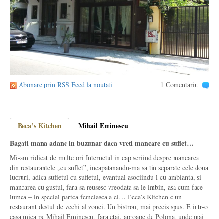
Abonare prin RSS Feed la noutati
1 Comentariu
Beca’s Kitchen
Mihail Eminescu
Bagati mana adanc in buzunar daca vreti mancare cu suflet…
Mi-am ridicat de multe ori Internetul in cap scriind despre mancarea
din restaurantele „cu suflet”, incapatanandu-ma sa tin separate cele doua
lucruri, adica sufletul cu sufletul, evantual asociindu-l cu ambianta, si
mancarea cu gustul, fara sa reusesc vreodata sa le imbin, asa cum face
lumea – in special partea femeiasca a ei… Beca’s Kitchen e un
restaurant destul de vechi al zonei. Un bistrou, mai precis spus. E intr-o
casa mica pe Mihail Eminescu, fara etaj, aproape de Polona, unde mai