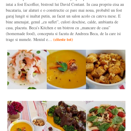
intai a fost Escoffier, bistroul lui David Contant. In casa propriu-zisa au
bucataria, iar alaturi e o constructie ce pare mai noua, probabil un fost
garaj lungit si inaltat putin, au facut un salon acolo cu cateva mese. E
bine amenajat, genul „cu suflet”, culori deschise, calde, ambianta de
casa, placuta. Beca’s Kitchen e un bistrou cu „mancare de casa”
(homemade food), conceputa si facuta de Andreea Beca, de la care isi
(
citeste tot
)
trage si numele. Meniul e…