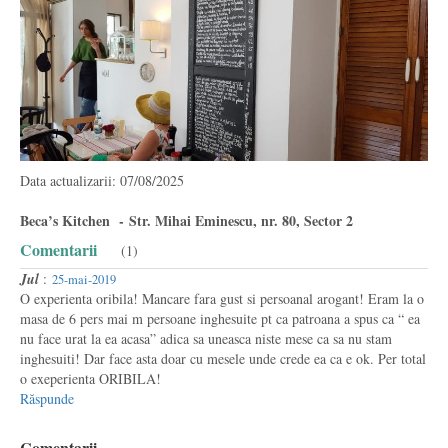
Data actualizarii: 07/08/2025
Beca’s Kitchen - Str. Mihai Eminescu, nr. 80, Sector 2
Comentarii
(1)
Jul
:
25-mai-2019
O experienta oribila! Mancare fara gust si persoanal arogant! Eram la o
masa de 6 pers mai m persoane inghesuite pt ca patroana a spus ca “ ea
nu face urat la ea acasa” adica sa uneasca niste mese ca sa nu stam
inghesuiti! Dar face asta doar cu mesele unde crede ea ca e ok. Per total
o exeperienta ORIBILA!
Răspunde
Comentarii