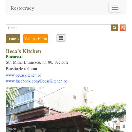
Restocracy
Toggle
navigation
Toate
Vezi pe Harta
Beca’s Kitchen
Bucuresti
Str. Mihai Eminescu, nr. 80, Sector 2
Bucatarie urbana
www.becaskitchen.ro
www.facebook.com/BecasKitchen.ro