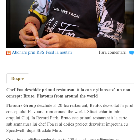
Abonare prin RSS Feed la noutati
Fara comentarii
Despre
Chef Foa deschide primul restaurant à la carte și lansează un nou
concept: Bruto, Flavours from around the world
Flavours Group
Bruto,
deschide al 20-lea restaurant,
dezvoltat în jurul
conceptului Flavours from around the world. Situat chiar în inima
orașului Cluj, în Record Park, Bruto este primul restaurant à la carte
sub semnătura lui chef Foa și al doilea proiect dezvoltat împreună cu
Speedwell, după Stradale Miro.
Creat într-o clădire veche de peste 200 de ani, care adăpostea, pe