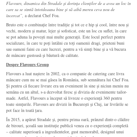
Flavours, dinamica din Stradale și dorința clienților de a avea un loc în
care sa se simtă întotdeauna bine și să aibă mereu ceva nou de
încercat”,
a declarat Chef Foa.
Bruto este o combinație între tradiție și tot ce e hip și cool, între nou și
vechi, modern și matur, lejer și sofisticat, este un loc cu suflet, în care
se pot aduna la povești mai multe generații. Este locul perfect pentru
socializare, în care te poți întâlni cu toți oamenii dragi, prieteni buni
sau oameni faini cu care lucrezi, pentru a vă simți bine și a vă bucura
de mâncare gustoasă și băutură de calitate.
Despre Flavours Group
Flavours a luat naștere în 2002, ca o companie de catering care livra
mâncare cum nu se mai găsea în România, sub semnătura lui Chef Foa.
Și pentru că fiecare livrare era un eveniment în sine și niciun meniu nu
semăna cu un altul, s-a dezvoltat firesc și divizia de evenimente tailor-
made. Astfel, Flavours a început să livreze o experiență 360 pentru
toate simțurile. Flavours are divizii în București și Cluj, iar livrările se
pot face în toată țara.
În 2015, a apărut Stradale și, pentru prima oară, prânzul dintr-o clădire
de birouri, școală sau instituție publică venea cu o experiență completă
– calitate superioară a ingredientelor, gust memorabil, designul unui