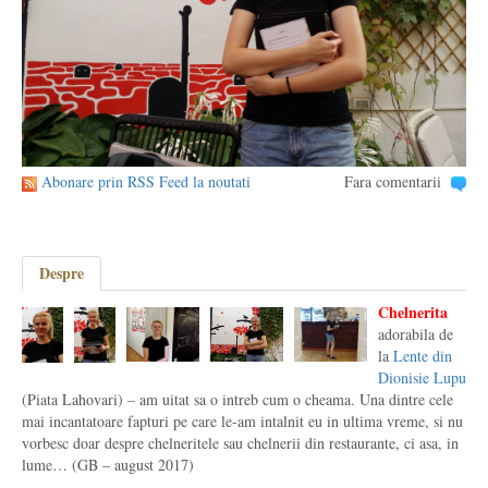
Abonare prin RSS Feed la noutati
Fara comentarii
Despre
Chelnerita
adorabila de
la
Lente din
Dionisie Lupu
(Piata Lahovari) – am uitat sa o intreb cum o cheama. Una dintre cele
mai incantatoare fapturi pe care le-am intalnit eu in ultima vreme, si nu
vorbesc doar despre chelneritele sau chelnerii din restaurante, ci asa, in
lume… (GB – august 2017)