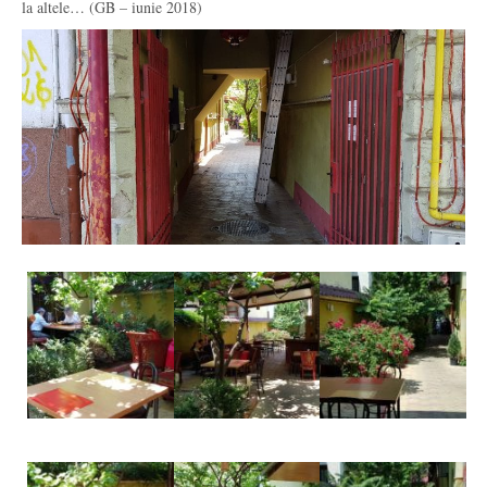
la altele… (GB – iunie 2018)