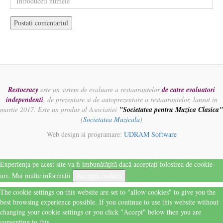
Restocracy
este un sistem de evaluare a restaurantelor
de catre evaluatori
independenti
, de prezentare si de autoprezentare a restaurantelor, lansat in
martie 2017. Este un produs al Asociatiei
"Societatea pentru Muzica Clasica"
(
Societatea Muzicala
)
Web design si programare:
UDRAM Software
Experiența pe acest site va fi îmbunătățită dacă acceptați folosirea de cookie-
uri.
Mai multe informatii
Acceptă cookies
The cookie settings on this website are set to "allow cookies" to give you the
best browsing experience possible. If you continue to use this website without
changing your cookie settings or you click "Accept" below then you are
consenting to this.