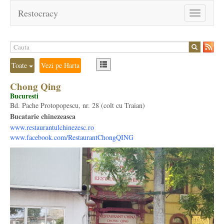
Restocracy
Toggle
navigation
Toate
Vezi pe Harta
Chong Qing
Bucuresti
Bd. Pache Protopopescu, nr. 28 (colt cu Traian)
Bucatarie chinezeasca
www.restaurantulchinezesc.ro
www.facebook.com/RestaurantChongQING