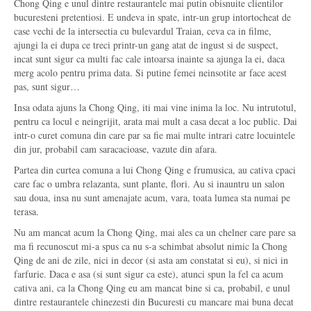
Chong Qing e unul dintre restaurantele mai putin obisnuite clientilor
bucuresteni pretentiosi. E undeva in spate, intr-un grup intortocheat de
case vechi de la intersectia cu bulevardul Traian, ceva ca in filme,
ajungi la ei dupa ce treci printr-un gang atat de ingust si de suspect,
incat sunt sigur ca multi fac cale intoarsa inainte sa ajunga la ei, daca
merg acolo pentru prima data. Si putine femei neinsotite ar face acest
pas, sunt sigur…
Insa odata ajuns la Chong Qing, iti mai vine inima la loc. Nu intrutotul,
pentru ca locul e neingrijit, arata mai mult a casa decat a loc public. Dai
intr-o curet comuna din care par sa fie mai multe intrari catre locuintele
din jur, probabil cam saracacioase, vazute din afara.
Partea din curtea comuna a lui Chong Qing e frumusica, au cativa cpaci
care fac o umbra relazanta, sunt plante, flori. Au si inauntru un salon
sau doua, insa nu sunt amenajate acum, vara, toata lumea sta numai pe
terasa.
Nu am mancat acum la Chong Qing, mai ales ca un chelner care pare sa
ma fi recunoscut mi-a spus ca nu s-a schimbat absolut nimic la Chong
Qing de ani de zile, nici in decor (si asta am constatat si eu), si nici in
farfurie. Daca e asa (si sunt sigur ca este), atunci spun la fel ca acum
cativa ani, ca la Chong Qing eu am mancat bine si ca, probabil, e unul
dintre restaurantele chinezesti din Bucuresti cu mancare mai buna decat