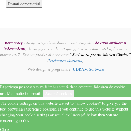
Restocracy
este un sistem de evaluare a restaurantelor
de catre evaluatori
independenti
, de prezentare si de autoprezentare a restaurantelor, lansat in
martie 2017. Este un produs al Asociatiei
"Societatea pentru Muzica Clasica"
(
Societatea Muzicala
)
Web design si programare:
UDRAM Software
Experiența pe acest site va fi îmbunătățită dacă acceptați folosirea de cookie-
uri.
Mai multe informatii
Acceptă cookies
The cookie settings on this website are set to "allow cookies" to give you the
best browsing experience possible. If you continue to use this website without
changing your cookie settings or you click "Accept" below then you are
consenting to this.
Close