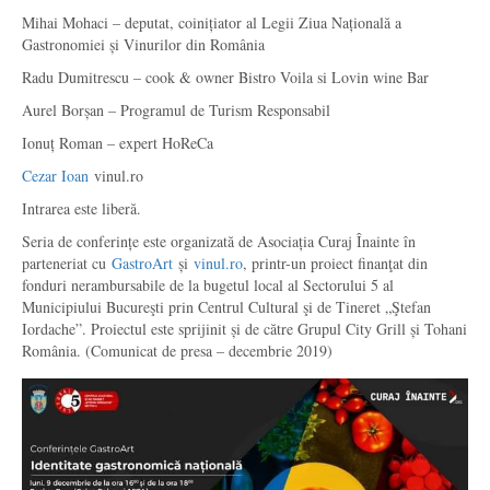
Mihai Mohaci – deputat, coinițiator al Legii Ziua Națională a
Gastronomiei și Vinurilor din România
Radu Dumitrescu – cook & owner Bistro Voila si Lovin wine Bar
Aurel Borșan – Programul de Turism Responsabil
Ionuț Roman – expert HoReCa
Cezar Ioan
vinul.ro
Intrarea este liberă.
Seria de conferințe este organizată de Asociația Curaj Înainte în
parteneriat cu
GastroArt
și
vinul.ro
, printr-un proiect finanţat din
fonduri nerambursabile de la bugetul local al Sectorului 5 al
Municipiului Bucureşti prin Centrul Cultural şi de Tineret „Ştefan
Iordache”. Proiectul este sprijinit și de către Grupul City Grill și Tohani
România. (Comunicat de presa – decembrie 2019)