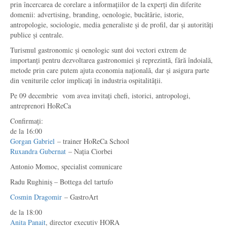
prin încercarea de corelare a informațiilor de la experți din diferite
domenii: advertising, branding, oenologie, bucătărie, istorie,
antropologie, sociologie, media generaliste și de profil, dar și autorități
publice și centrale.
Turismul gastronomic și oenologic sunt doi vectori extrem de
importanți pentru dezvoltarea gastronomiei și reprezintă, fără îndoială,
metode prin care putem ajuta economia națională, dar și asigura parte
din veniturile celor implicați în industria ospitalității.
Pe 09 decembrie vom avea invitați chefi, istorici, antropologi,
antreprenori HoReCa
Confirmați:
de la 16:00
Gorgan Gabriel
– trainer HoReCa School
Ruxandra Gubernat
– Nația Ciorbei
Antonio Momoc, specialist comunicare
Radu Rughiniș – Bottega del tartufo
Cosmin Dragomir
– GastroArt
de la 18:00
Anita Panait
, director executiv HORA