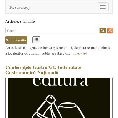
Restocracy
Toggle
navigation
Articole, stiri, info
Subcategorii
Articole si stiri legate de lumea gastronomiei, de piata restaurantelor si
a localurilor de consum public si subiecte...
citeste tot
Conferințele GastroArt: Indentitate
Gastronomică Națională