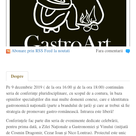
Abonare prin RSS Feed la noutati
Fara comentarii
Despre
Pe 9 decembrie 2019 ( de la ora 16:00 și de la ora 18:00) continuăm
seria de conferințe pluridisciplinare, cu scopul de a contura, în baza
opiniilor specialiștilor din mai multe domenii conexe, care e identitatea
gastronomică națională (parte a brandului de țară) şi care ar trebui să fie
strategia de promovare gastro-românească. Intrarea este liberă!
Conferințele fac parte din seria de evenimente dedicate celebrării,
pentru prima dată, a Zilei Naționale a Gastronomiei și Vinului (iniţiată
de Cosmin Dragomir, Cezar Ioan și Nico Lontras). Proiectul este unic