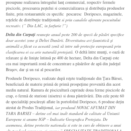
presupune realizarea întregului lanț commercial, respectiv fermele
piscicole, procesarea peștelui si comercializarea și distribuția produselor
finite, prin restaurantele cu specific pescaresc Doripesco, magazinele,
rețelele de distribuție tradiționale
si prin canalele aferente pescuitului
recreativ. (” Din LAC, in farfurie !”)
Delta din Carpaţi
reuneşte anual peste 200 de specii de păsări specifice
doar acestei zone şi Deltei Dunării. Diversitatea avi-faunistică şi
animală a făcut ca această zonă să intre sub protecţie europeană prin
clasificarea ei ca arie naturală protejată.
O deltă între munţi, o oază de
relaxare şi de linişte întinsă pe 400 de hectare, Delta din Carpaţi este
cea mai importantă zonă de concentrare a păsărilor de apă din judeţul
Braşov, dar şi un rai al pescarilor.
Produsele Doripesco, realizate după reţete tradiţionale din Ţara Bârsei,
beneficiază de materie primă de primă prospeţime provenită din acest
mediu natural. Ramura de piscicultură cuprinde doua ferme piscicole de
crap, o fermă de sturioni (nisetru) si doua păstrăvării. Din cele peste 60
de specialități pescărești aflate în portofoliul Doripesco, 6 produse dețin
atestat de Produs Tradițional,
iar produsul NOVAC AFUMAT DIN
TARA BARSEI – detine cel mai inalt standard de calitate al Uniunii
Europene si anume IGP – Indicatie Geografica Protejata. De
asemenea, detine protectie nationala si este in curs de obtinere a unui
alt standard european, si anume ” SPECIALITATE TRADITIONALA