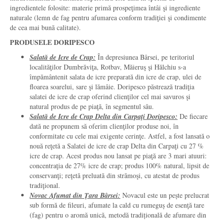
ingredientele folosite: materie primă prospeţimea întâi şi ingrediente
naturale (lemn de fag pentru afumarea conform tradiţiei şi condimente
de cea mai bună calitate).
PRODUSELE DORIPESCO
Salată de Icre de Crap:
În depresiunea Bârsei, pe teritoriul
localităţilor Dumbrăviţa, Rotbav, Măieruş şi Hălchiu s-a
împământenit salata de icre preparată din icre de crap, ulei de
floarea soarelui, sare şi lămâie. Doripesco păstrează tradiţia
salatei de icre de crap oferind clienţilor cel mai savuros şi
natural produs de pe piaţă, în segmentul său.
Salată de Icre de Crap Delta din Carpaţi Doripesco:
De fiecare
dată ne propunem să oferim clienţilor produse noi, în
conformitate cu cele mai exigente cerinţe. Astfel, a fost lansată o
nouă reţetă a Salatei de icre de crap Delta din Carpaţi cu 27 %
icre de crap. Acest produs nou lansat pe piaţă are 3 mari atuuri:
concentraţia de 27% icre de crap; produs 100% natural, lipsit de
conservanţi; reţetă preluată din strămoşi, cu atestat de produs
tradiţional.
Novac Afumat din Ţara Bârsei:
Novacul este un pește prelucrat
sub formă de fileuri, afumate la cald cu rumeguș de esenţă tare
(fag) pentru o aromă unică, metodă tradițională de afumare din