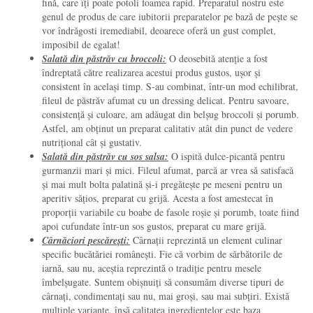
fină, care îți poate potoli foamea rapid. Preparatul nostru este
genul de produs de care iubitorii preparatelor pe bază de pește se
vor îndrăgosti iremediabil, deoarece oferă un gust complet,
imposibil de egalat!
Salată din păstrăv cu broccoli:
O deosebită atenție a fost
îndreptată către realizarea acestui produs gustos, ușor și
consistent în același timp. S-au combinat, într-un mod echilibrat,
fileul de păstrăv afumat cu un dressing delicat. Pentru savoare,
consistență și culoare, am adăugat din belșug broccoli și porumb.
Astfel, am obținut un preparat calitativ atât din punct de vedere
nutrițional cât și gustativ.
Salată din păstrăv cu sos salsa:
O ispită dulce-picantă pentru
gurmanzii mari și mici. Fileul afumat, parcă ar vrea să satisfacă
și mai mult bolta palatină și-i pregătește pe meseni pentru un
aperitiv sățios, preparat cu grijă. Acesta a fost amestecat în
proporții variabile cu boabe de fasole roșie și porumb, toate fiind
apoi cufundate într-un sos gustos, preparat cu mare grijă.
Cârnăciori pescărești:
Cârnații reprezintă un element culinar
specific bucătăriei românești. Fie că vorbim de sărbătorile de
iarnă, sau nu, aceștia reprezintă o tradiție pentru mesele
îmbelșugate. Suntem obișnuiți să consumăm diverse tipuri de
cârnați, condimentați sau nu, mai groși, sau mai subțiri. Există
multiple variante, însă calitatea ingredientelor este baza