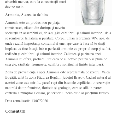
absorbit mercur, care la concentraţii mari
devine toxic.
Armonia, Starea ta de bine
Armonia este un produs nou pe piaţa
românească, născut din dorinţa şi nevoia
societăţii în ansamblul ei, de a-şi găsi echilibrul şi calmul interior, de a
se reîntoarce la natură şi puritate. Corpul uman reprezintă 70% apă, de
unde rezultă importanţa consumului unei ape care te face să te simţi
împăcat cu tine însuţi, într-o perfectă armonie cu propriul corp şi suflet,
redându-ţi echilibrul şi calmul interior. Calitatea şi puritatea apei
Armonia îţi oferă, probabil, tot ceea ce ai nevoie pentru o zi plină de
energie, sănătate, frumuseţe, echilibru spiritual şi linişte interioară.
Zona de provenienţă a apei Armonia este reprezentată de izvorul Valea
Bogăţii, aflat în zona Pădurea Bogăţii, judeţul Braşov. Cadrul natural al
acestei zone este mirific, parcă rupt din basmele copilăriei, o rezervaţie
naturală de tip faunistic, floristic şi geologic, care se află în partea
centrală a munţilor Perşani, pe teritoriul nord-estic al judeţului Braşov.
Data actualizarii: 13/07/2020
Comentarii