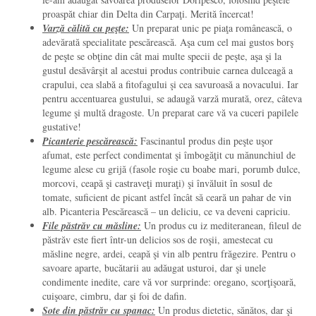
proaspăt chiar din Delta din Carpaţi. Merită încercat!
Varză călită cu peşte:
Un preparat unic pe piaţa românească, o
adevărată specialitate pescărească. Aşa cum cel mai gustos borş
de peşte se obţine din cât mai multe specii de peşte, aşa şi la
gustul desăvârşit al acestui produs contribuie carnea dulceagă a
crapului, cea slabă a fitofagului şi cea savuroasă a novacului. Iar
pentru accentuarea gustului, se adaugă varză murată, orez, câteva
legume şi multă dragoste. Un preparat care vă va cuceri papilele
gustative!
Picanterie pescărească:
Fascinantul produs din peşte uşor
afumat, este perfect condimentat şi îmbogăţit cu mănunchiul de
legume alese cu grijă (fasole roşie cu boabe mari, porumb dulce,
morcovi, ceapă şi castraveţi muraţi) şi învăluit în sosul de
tomate, suficient de picant astfel încât să ceară un pahar de vin
alb. Picanteria Pescărească – un deliciu, ce va deveni capriciu.
File păstrăv cu măsline:
Un produs cu iz mediteranean, fileul de
păstrăv este fiert într-un delicios sos de roşii, amestecat cu
măsline negre, ardei, ceapă şi vin alb pentru frăgezire. Pentru o
savoare aparte, bucătarii au adăugat usturoi, dar şi unele
condimente inedite, care vă vor surprinde: oregano, scorţişoară,
cuişoare, cimbru, dar şi foi de dafin.
Sote din păstrăv cu spanac:
Un produs dietetic, sănătos, dar şi