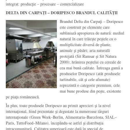
integrat: producție – procesare – comercializare
DELTA DIN CARPAŢI – DORIPESCO BRANDUL CALITĂŢII
Brandul Delta din Carpaţi – Doripesco
este construit pe elemente care
subliniază apropierea de natură: mediul
natural în care trăieşte peştele cu o
multiplicitate diversă de plante,
animale şi păsări; aria naturală
protejată (Sit Ramsar şi Sit Natura
2000); hrănirea peştelui cu cereale de
cea mai bună calitate. Întreaga gamă a
produselor Doripesco (atât produsele
tartinabile, cât şi cele afumate)
reprezintă o categorie premium, cele
mai bune produse din peşte, existente
pe piaţa românească.
În plus, toate produsele Doripesco au primit aprecieri şi la nivel
internaţional, fiind prezentate şi degustate la numeroase târguri
internaţionale (Green Week–Berlin, Alimentaria–Barcelona, SIAL–
Paris, TuttoFood–Milano), începându-se astfel şi distribuţia
intracomunitară. Calitatea superioară este dată în special de