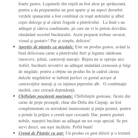
foarte gustos. Legumele din reţetă au fost alese pe sprânceană,
pentru a da preparatului un gust aparte şi un aspect deosebit:
verdele spanacului a fost combinat cu roşul ardeiului şi albul
cepei dulcege şi al cărnii fragede a păstrăvului. La final s-au
adăugat şi câteva condimente, pe care nu vi le putem dezvălui,
rămânând secretul bucătarului. Acest preparat trebuie savurat,
vizual şi gustativ! Pur şi simplu, delicios!
Aperitiv de păstrăv cu migdale:
Este un produs gustos, având la
bază delicioasa carne a păstrăvului fiert şi legume sănătoase
(morcovi, ţelină, castraveţi muraţi). Reţeta nu se opreşte aici.
Astfel, bucătarii inventivi au adăugat smântână cremoasă şi fulgi
de migdale, pentru a obţine un produs fin în cadrul căruia
dulcele migdalelor se îmbină perfect cu gustul acrişor al
castraveţilor muraţi şi cu iuţimea piperului alb. O combinaţie
inedită, care creează dependenţă.
Chifteluţe pescăreşti marinate:
Chifteluţele gustoase, făcute din
carne de peşte proaspăt, chiar din Delta din Carpaţi, au fost
complimentate cu mirodenii înmiresmate şi puţin pesmet, pentru
a prinde la prăjire o crustă uşor crocantă. Dar, pentru gusturi
nobile, maeştrii bucătari au adăugat un sos roşu special. Se pot
servi direct, sau uşor încălzite. Poftă bună!
Cremă de Păstrăv cu unt:
Un produs cu gust diferit și o textură