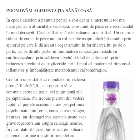
PROMOVĂM ALIMENTAŢIA SĂNĂTOASĂ
În epoca dietelor, a pasiunii pentru slăbit dar şi a interesului tot mai
mare pentru o alimentaţie sănătoasă, consumul de peşte este recomandat
în mod deosebit. Ceea ce îl afirmă este valoarea sa nutritivă. Un consum
ridicat de carne de peşte are un rol benefic asupra sănătăţii omului prin
ajutorul pe care îl dă aceasta organismului în fortificarea lui pe de o
parte, iar pe de altă parte, în minimalizarea apariţiei maladiilor
cardiovasculare, prin scăderea nivelului total de colesterol, prin
reducerea nivelului de trigliceride, prin faptul că moderează răspunsul
inflamator şi îmbunătăţeşte metabolismul carbohidraţilor.
Conform unor statistici mondiale, în vederea
protejării sănătăţii, ar fi oportun să se
consume carne de peşte, cel puţin două zile
pe săptămână. Nu trebuie pierdut din vedere
faptul că peştele oceanic nu are prospeţimea
peştelui autohton (crap, caras, novac, sânger,
păstrăv), iar decongelarea repetată poate avea
grave repercursiuni asupra sănătăţii noastre.
În plus, datorită gradului ridicat de poluare,
marea majoritate a peştilor oceanici au