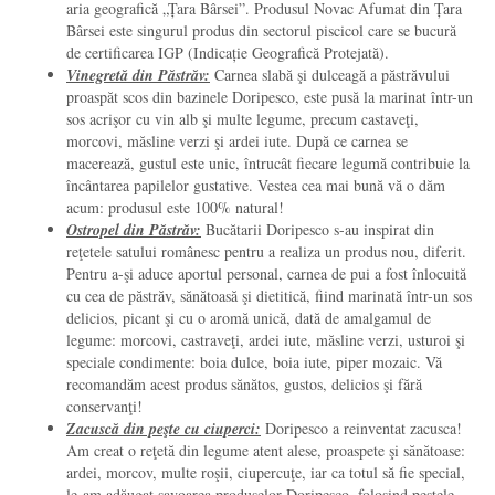
aria geografică „Țara Bârsei”. Produsul Novac Afumat din Țara
Bârsei este singurul produs din sectorul piscicol care se bucură
de certificarea IGP (Indicație Geografică Protejată).
Vinegretă din Păstrăv:
Carnea slabă şi dulceagă a păstrăvului
proaspăt scos din bazinele Doripesco, este pusă la marinat într-un
sos acrişor cu vin alb şi multe legume, precum castaveţi,
morcovi, măsline verzi şi ardei iute. După ce carnea se
macerează, gustul este unic, întrucât fiecare legumă contribuie la
încântarea papilelor gustative. Vestea cea mai bună vă o dăm
acum: produsul este 100% natural!
Ostropel din Păstrăv:
Bucătarii Doripesco s-au inspirat din
reţetele satului românesc pentru a realiza un produs nou, diferit.
Pentru a-şi aduce aportul personal, carnea de pui a fost înlocuită
cu cea de păstrăv, sănătoasă şi dietitică, fiind marinată într-un sos
delicios, picant şi cu o aromă unică, dată de amalgamul de
legume: morcovi, castraveţi, ardei iute, măsline verzi, usturoi şi
speciale condimente: boia dulce, boia iute, piper mozaic. Vă
recomandăm acest produs sănătos, gustos, delicios şi fără
conservanţi!
Zacuscă din peşte cu ciuperci:
Doripesco a reinventat zacusca!
Am creat o reţetă din legume atent alese, proaspete şi sănătoase:
ardei, morcov, multe roşii, ciupercuţe, iar ca totul să fie special,
le-am adăugat savoarea produselor Doripesco, folosind peştele