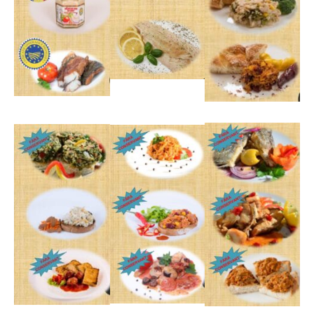
*
*
*