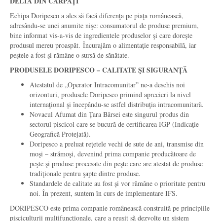
DELTA DIN CARPA
ȚI
Echipa Doripesco a ales să facă diferenţa pe piaţa românească,
adresându-se unei anumite nişe: consumatorul de produse premium,
bine informat vis-a-vis de ingredientele produselor şi care doreşte
produsul mereu proaspăt. Încurajăm o alimentaţie responsabilă, iar
peştele a fost şi rămâne o sursă de sănătate.
PRODUSELE DORIPESCO
–
CALITATE ŞI SIGURANȚĂ
Atestatul de „Operator Intracomunitar” ne-a deschis noi
orizonturi, produsele Doripesco primind aprecieri la nivel
internaţional şi începându-se astfel distribuţia intracomunitară.
Novacul Afumat din Țara Bârsei este singurul produs din
sectorul piscicol care se bucură de certificarea IGP (Indicaţie
Geografică Protejată).
Doripesco a preluat reţetele vechi de sute de ani, transmise din
moşi – strămoşi, devenind prima companie producătoare de
peşte şi produse procesate din peşte care are atestat de produse
tradiţionale pentru şapte dintre produse.
Standardele de calitate au fost și vor rămâne o prioritate pentru
noi. În prezent, suntem în curs de implementare IFS.
DORIPESCO este prima companie românească construită pe principiile
pisciculturii multifuncţionale, care a reușit să dezvolte un sistem