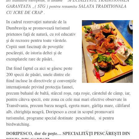
GARANTATA „( STG ) pentru renumita SALATA TRADITIONALA
CU ICRE DE CRAP .
In cadrul rezervaţiei naturale de la
Dumbraviţa se promovează turismul
prietenos faţă de natură, cu rol educativ
şi de recreere pentru toate vârstele.
Copiii sunt fascinaţi de poveştile
pescăreşti, de istoria deltei şi de
exemplarele rare de păsări.
Dat fiind faptul ca aici se găsesc peste
200 specii de păsări, unele dintre ele
fiind incluse în directivele şi convenţiile
internaţionale privind protecţia faunei,
precum buhaiul de baltă, stârcul roşu, raţa roşie, cârstelul de câmp, iar,
pentru câteva specii, este zona cu cele mai mari efective observate în
Transilvania, precum barza neagră, egreta mare, gârliţa mare, călifarul
alb, chirighiţa neagră, Doripesco a creat in scopul promovarii
turismului, programe special destinate pescuitului, si pentru
birdwatching.
DORIPESCO, dor de peşte… SPECIALIT
ĂȚ
I PESC
Ă
RE
Ș
TI DIN