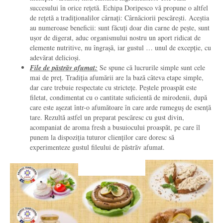
succesului în orice rețetă. Echipa Doripesco vă propune o altfel
de rețetă a tradiționalilor cârnați: Cârnăciorii pescărești. Aceștia
au numeroase beneficii: sunt făcuți doar din carne de pește, sunt
ușor de digerat, aduc organismului nostru un aport ridicat de
elemente nutritive, nu îngrașă, iar gustul … unul de excepție, cu
adevărat delicioși.
File de păstrăv afumat:
Se spune că lucrurile simple sunt cele
mai de preț. Tradiția afumării are la bază câteva etape simple,
dar care trebuie respectate cu strictețe. Peștele proaspăt este
filetat, condimentat cu o cantitate suficientă de mirodenii, după
care este așezat într-o afumătoare în care arde rumeguș de esență
tare. Rezultă astfel un preparat pescăresc cu gust divin,
acompaniat de aroma fresh a busuiocului proaspăt, pe care îl
punem la dispoziția tuturor clienților care doresc să
experimenteze gustul fileului de păstrăv afumat.