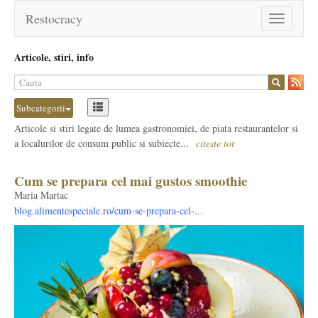
Restocracy
Toggle
navigation
Articole, stiri, info
Subcategorii
Articole si stiri legate de lumea gastronomiei, de piata restaurantelor si
a localurilor de consum public si subiecte...
citeste tot
Cum se prepara cel mai gustos smoothie
Maria Martac
blog.alimentespeciale.ro/cum-se-prepara-cel-...