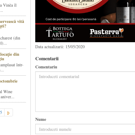
a Vinèa îl
..
servească vită
ști?
charest (din
)...
Data actualizarii: 15/05/2020
locație din
Comentarii
giu
amplasat într-
Comentariu
...
octombrie
al Wine
aniver...
5
Nume