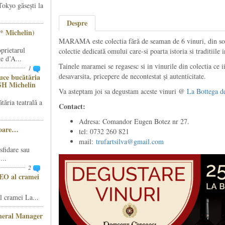
Tokyo găsești la
Despre
* Michelin)
MARAMA este colectia fără de seaman de 6 vinuri, din so
prietarul
colectie dedicată omului care-si poarta istoria si traditiile 
e d’A...
Tainele maramei se regasesc si in vinurile din colectia ce 
1
desavarsita, pricepere de necontestat și autenticitate.
ce bucătăria
SH Michelin
Va asteptam joi sa degustam aceste vinuri @
La Bottega de
ăria teatrală a
Contact:
Adresa: Comandor Eugen Botez nr 27.
șoare…
tel: 0732 260 821
mail:
trufartsilva@gmail.com
sfidare sau
...
2
CEO al cramei
 cramei La...
eneral Manager