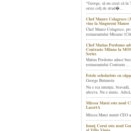
"George, să nu crezi că în 
orice colț de strad�...
Chef Mauro Colagreco (3
vine la Singureni Manor
Chef Mauro Colagreco, pro
restaurantului Mirazur (Côt
Chef Matias Perdomo adu
Contraste Milano la MO
Series
Matias Perdomo aduce bucăt
restaurantului Contraste ...
Fetele ochelariste cu căp
George Butunoiu
Nu e rea intenție, bravadă, 
altceva. Nu e nimic. Adică,
Mircea Matei este noul 
LacertA
Mircea Matei numit CEO al
Ionuț Corui este noul G
al Villa Vinèa