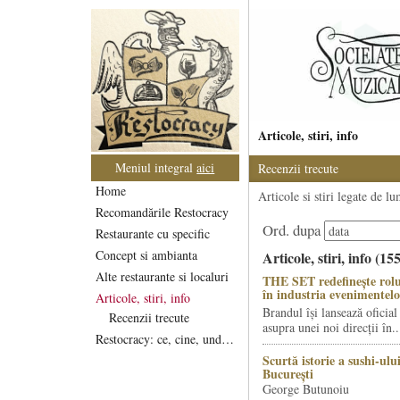
Articole, stiri, info
Meniul integral
aici
Recenzii trecute
Home
Articole si stiri legate de l
Recomandările Restocracy
Ord. dupa
Restaurante cu specific
Concept si ambianta
Articole, stiri, info (15
Alte restaurante si localuri
THE SET redefinește rolu
în industria evenimentelo
Articole, stiri, info
Brandul își lansează oficial
Recenzii trecute
asupra unei noi direcții în..
Restocracy: ce, cine, unde...
Scurtă istorie a sushi-ului
București
George Butunoiu