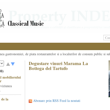
umea gastronomiei, de piata restaurantelor si a localurilor de consum public si su
Degustare vinuri Marama La
Bottega del Tartufo
50)
l mobilierului
r
 viziunea
.
 de la
Abonare prin RSS Feed la noutati