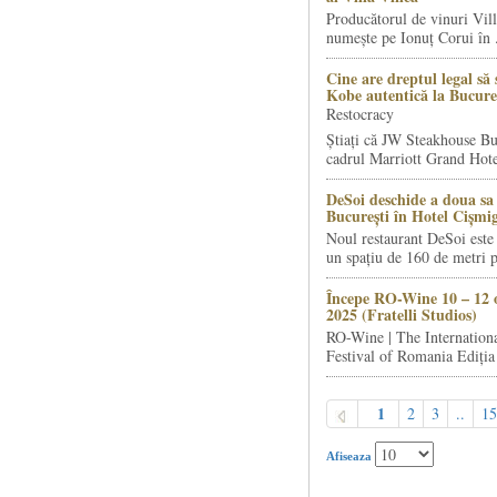
Producătorul de vinuri Vill
numește pe Ionuț Corui în .
Cine are dreptul legal să 
Kobe autentică la Bucure
Restocracy
Știați că JW Steakhouse Bu
cadrul Marriott Grand Hotel
DeSoi deschide a doua sa 
București în Hotel Cișmi
Noul restaurant DeSoi este 
un spațiu de 160 de metri p
Începe RO-Wine 10 – 12 
2025 (Fratelli Studios)
RO-Wine | The Internation
Festival of Romania Ediția 
1
2
3
..
15
Afiseaza