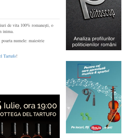
iuri de vita 100% romanești, o
in inima.
ii poarta numele: maiestrie
l Tartufo
!