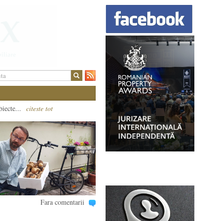
biecte...
citeste tot
Fara comentarii