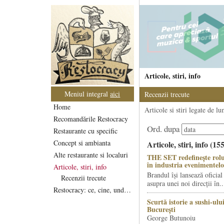
Articole, stiri, info
Meniul integral
aici
Recenzii trecute
Home
Articole si stiri legate de l
Recomandările Restocracy
Ord. dupa
Restaurante cu specific
Concept si ambianta
Articole, stiri, info (15
Alte restaurante si localuri
THE SET redefinește rolu
în industria evenimentelo
Articole, stiri, info
Brandul își lansează oficial
Recenzii trecute
asupra unei noi direcții în..
Restocracy: ce, cine, unde...
Scurtă istorie a sushi-ului
București
George Butunoiu