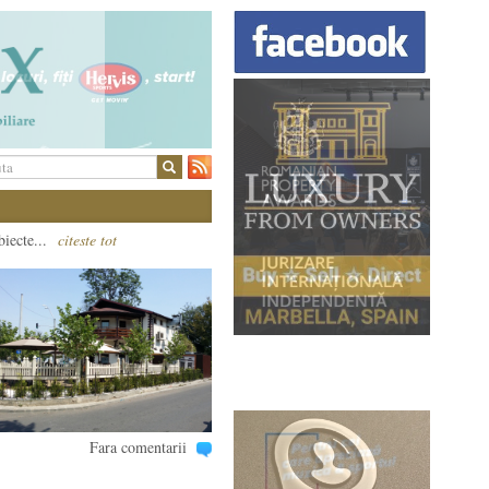
biecte...
citeste tot
Fara comentarii