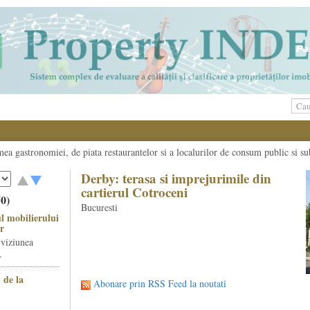
umea gastronomiei, de piata restaurantelor si a localurilor de consum public si su
Derby: terasa si imprejurimile din
cartierul Cotroceni
50)
Bucuresti
l mobilierului
r
 viziunea
.
 de la
Abonare prin RSS Feed la noutati