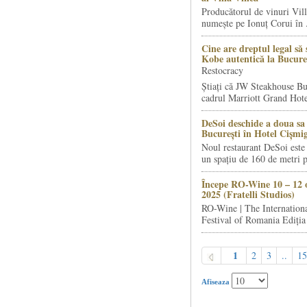
Producătorul de vinuri Vill
numește pe Ionuț Corui în .
Cine are dreptul legal să 
Kobe autentică la Bucure
Restocracy
Știați că JW Steakhouse Bu
cadrul Marriott Grand Hotel
DeSoi deschide a doua sa 
București în Hotel Cișmi
Noul restaurant DeSoi este 
un spațiu de 160 de metri p
Începe RO-Wine 10 – 12 
2025 (Fratelli Studios)
RO-Wine | The Internation
Festival of Romania Ediția 
1
2
3
..
15
Afiseaza