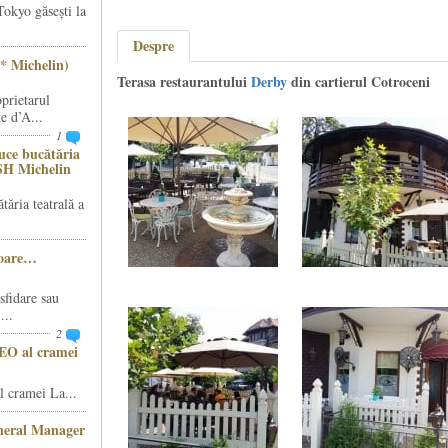
Tokyo găsești la
Despre
* Michelin)
Terasa restaurantului
Derby
din cartierul Cotroceni
prietarul
e d’A...
1
ce bucătăria
SH Michelin
ăria teatrală a
șoare…
sfidare sau
...
2
CEO al cramei
 cramei La...
eneral Manager