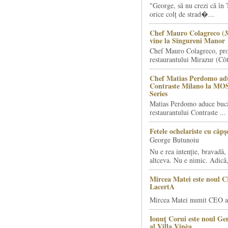
"George, să nu crezi că în 
orice colț de strad�...
Chef Mauro Colagreco (3
vine la Singureni Manor
Chef Mauro Colagreco, pro
restaurantului Mirazur (Côt
Chef Matias Perdomo adu
Contraste Milano la MO
Series
Matias Perdomo aduce bucăt
restaurantului Contraste ...
Fetele ochelariste cu căp
George Butunoiu
Nu e rea intenție, bravadă, 
altceva. Nu e nimic. Adică,
Mircea Matei este noul 
LacertA
Mircea Matei numit CEO al
Ionuț Corui este noul G
al Villa Vinèa