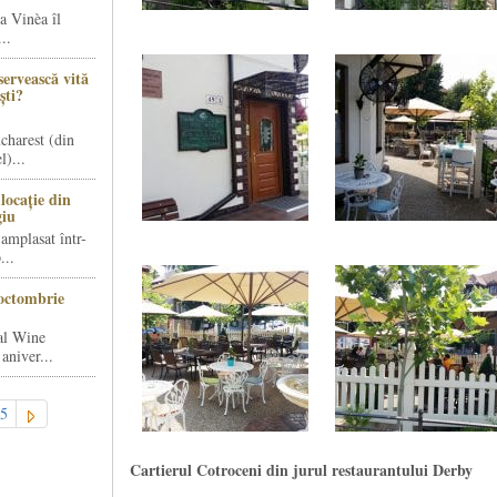
a Vinèa îl
..
servească vită
ști?
charest (din
)...
locație din
giu
amplasat într-
...
octombrie
al Wine
aniver...
5
Cartierul Cotroceni din jurul restaurantului Derby