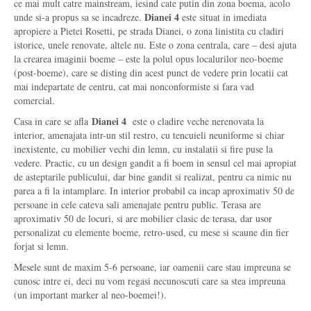
ce mai mult catre mainstream, iesind cate putin din zona boema, acolo
Dianei 4
unde si-a propus sa se incadreze.
este situat in imediata
apropiere a Pietei Rosetti, pe strada Dianei, o zona linistita cu cladiri
istorice, unele renovate, altele nu. Este o zona centrala, care – desi ajuta
la crearea imaginii boeme – este la polul opus localurilor neo-boeme
(post-boeme), care se disting din acest punct de vedere prin locatii cat
mai indepartate de centru, cat mai nonconformiste si fara vad
comercial.
Dianei 4
Casa in care se afla
este o cladire veche nerenovata la
interior, amenajata intr-un stil restro, cu tencuieli neuniforme si chiar
inexistente, cu mobilier vechi din lemn, cu instalatii si fire puse la
vedere. Practic, cu un design gandit a fi boem in sensul cel mai apropiat
de asteptarile publicului, dar bine gandit si realizat, pentru ca nimic nu
parea a fi la intamplare. In interior probabil ca incap aproximativ 50 de
persoane in cele cateva sali amenajate pentru public. Terasa are
aproximativ 50 de locuri, si are mobilier clasic de terasa, dar usor
personalizat cu elemente boeme, retro-used, cu mese si scaune din fier
forjat si lemn.
Mesele sunt de maxim 5-6 persoane, iar oamenii care stau impreuna se
cunosc intre ei, deci nu vom regasi necunoscuti care sa stea impreuna
(un important marker al neo-boemei!).