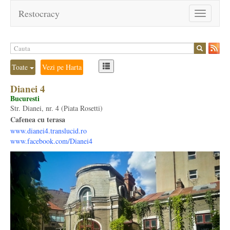
Restocracy
Toggle
navigation
Toate
Vezi pe Harta
Dianei 4
Bucuresti
Str. Dianei, nr. 4 (Piata Rosetti)
Cafenea cu terasa
www.dianei4.translucid.ro
www.facebook.com/Dianei4