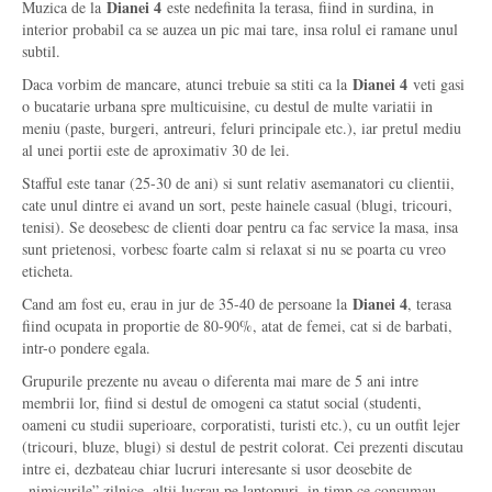
Dianei 4
Muzica de la
este nedefinita la terasa, fiind in surdina, in
interior probabil ca se auzea un pic mai tare, insa rolul ei ramane unul
subtil.
Dianei 4
Daca vorbim de mancare, atunci trebuie sa stiti ca la
veti gasi
o bucatarie urbana spre multicuisine, cu destul de multe variatii in
meniu (paste, burgeri, antreuri, feluri principale etc.), iar pretul mediu
al unei portii este de aproximativ 30 de lei.
Stafful este tanar (25-30 de ani) si sunt relativ asemanatori cu clientii,
cate unul dintre ei avand un sort, peste hainele casual (blugi, tricouri,
tenisi). Se deosebesc de clienti doar pentru ca fac service la masa, insa
sunt prietenosi, vorbesc foarte calm si relaxat si nu se poarta cu vreo
eticheta.
Dianei 4
Cand am fost eu, erau in jur de 35-40 de persoane la
, terasa
fiind ocupata in proportie de 80-90%, atat de femei, cat si de barbati,
intr-o pondere egala.
Grupurile prezente nu aveau o diferenta mai mare de 5 ani intre
membrii lor, fiind si destul de omogeni ca statut social (studenti,
oameni cu studii superioare, corporatisti, turisti etc.), cu un outfit lejer
(tricouri, bluze, blugi) si destul de pestrit colorat. Cei prezenti discutau
intre ei, dezbateau chiar lucruri interesante si usor deosebite de
„nimicurile” zilnice, altii lucrau pe laptopuri, in timp ce consumau