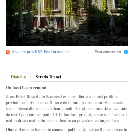
Abonare prin RSS Feed la noutati
Fara comentarii
Dianei 4
Strada Dianei
Un local boem renumit
Zona Pietei Rosetti din Bucuresti este una dintre cele mai prolifice
privind localurile boeme. Si nu e de mirare, pentru ca strazile, casele
sau ambianta din zona ajuta foarte mult. Astfel, pe o raza de cateva sute
de metri poti gasi cel putin 10-15 localuri, gradini, terase sau alte spatii
mai mult sau mai putin boeme, fiecare cu poveste si cu targetul sau.
Dianei 4
este un loc foarte cunoscut publicului, fapt ce il duce din ce in