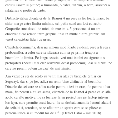
chestii usoare si putine; o limonada, o cafea, un vin, o bere, arareori o
salata sau o portie de paste.
Dianei 4
Distinctivitatea clientelei de la
nu pare sa fie foarte mare, ba
chiar merge catre limita minima, cel putin cand am fost eu acolo.
Grupurile sunt destul de mici, de maxim 4-5 persoane, si nu am
observat nicio relatie intre grupuri, insa in multe dintre grupuri am
vazut ca existau lideri de grup.
Clientela dominanta, desi nu intr-un mod foarte evident, pare a fi cea a
preboemilor, a celor care se situeaza cumva pe prima treapta a
boemilor, la limita. Pe langa acestia, veti mai intalni cu siguranta si
prehipsteri (boemi mai clar sesizabili decat preboemii), dar si turisti, pe
care nu prea ii putem „acuza” de mai nimic.
Am vazut ca cei de acolo au venit mai ales cu biciclete (chiar cu
Segway), dar si pe jos, adica un semn bine distinctiv al boemilor.
Dincolo de cei care se aflau acolo pentru a iesi in oras, fie pentru a lua
Dianei 4
masa, fie pentru a nu sta acasa, clientela de la
parea ca se afla
acolo cu alte motive: fie sa lucreze la un proiect sau pe laptop intr-un
loc lejer, care permite acest lucru, fie sa dezbata anumite lucruri alaturi
de ceilalti si, totodata, sa se afle intr-un spatiu care sa se plieze cu
personalitatea si cu modul lor de a fi. (Daniel Catoi – mai 2018)