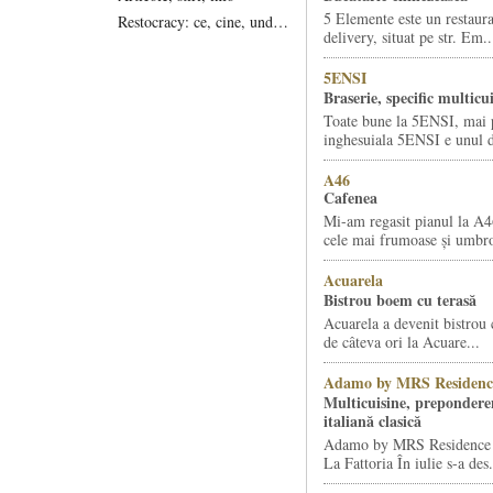
5 Elemente este un restaura
Restocracy: ce, cine, unde...
delivery, situat pe str. Em..
5ENSI
Braserie, specific multicu
Toate bune la 5ENSI, mai 
inghesuiala 5ENSI e unul di
A46
Cafenea
Mi-am regasit pianul la A4
cele mai frumoase și umbro
Acuarela
Bistrou boem cu terasă
Acuarela a devenit bistrou 
de câteva ori la Acuare...
Adamo by MRS Residenc
Multicuisine, prepondere
italiană clasică
Adamo by MRS Residence ș
La Fattoria În iulie s-a des.