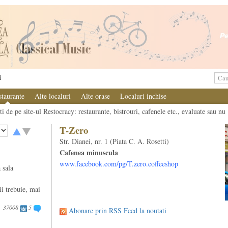
i
staurante
Alte localuri
Alte orase
Localuri inchise
i de pe site-ul Restocracy: restaurante, bistrouri, cafenele etc., evaluate sau nu
T-Zero
Str. Dianei, nr. 1 (Piata C. A. Rosetti)
Cafenea minuscula
www.facebook.com/pg/T.zero.coffeeshop
 sala
ii trebuie, mai
37008
5
Abonare prin RSS Feed la noutati