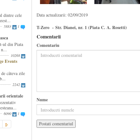
Data actualizarii: 02/09/2019
l dintre cele
est...
5883
1
T-Zero - Str. Dianei, nr. 1 (Piata C. A. Rosetti)
Comentarii
easca
-ul din Piata
Comentariu
n...
10268
e Events
e câteva zile
b...
2242
rii orientale
Nume
ezentativ
esteana...
6090
1