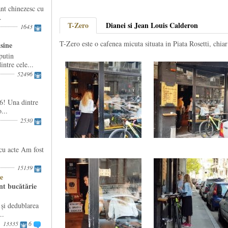
nt chinezesc cu
.
T-Zero
Dianei si Jean Louis Calderon
1643
T-Zero este o cafenea micuta situata in Piata Rosetti, chiar
isine
putin
ntre cele...
52496
6! Una dintre
...
2530
cu acte Am fost
15139
e
nt bucătărie
i dedublarea
..
13335
6