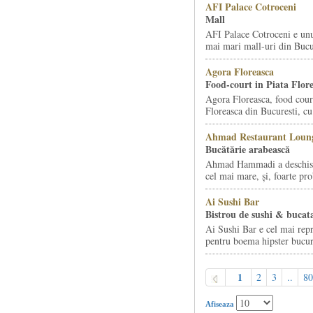
AFI Palace Cotroceni
Mall
AFI Palace Cotroceni e unu
mai mari mall-uri din Bucur
Agora Floreasca
Food-court in Piata Flor
Agora Floreasca, food court
Floreasca din Bucuresti, cu 
Ahmad Restaurant Loung
Bucătărie arabească
Ahmad Hammadi a deschis d
cel mai mare, și, foarte pro
Ai Sushi Bar
Bistrou de sushi & bucata
Ai Sushi Bar e cel mai repr
pentru boema hipster bucur
1
2
3
..
80
Afiseaza