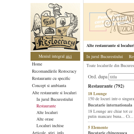
Alte restaurante si localur
Meniul integral
aici
In jurul Bucurestiului
Re
Home
Toate localurile din Bucurest
Recomandările Restocracy
Ord. dupa
Restaurante cu specific
Restaurante (792)
Concept si ambianta
Alte restaurante si localuri
18 Lounge
150 de locuri intr-o singura
In jurul Bucurestiului
Bucatarie internationala
Restaurante
18 Lounge are chiar tot ce 
Alte localuri
putin mancare buna... Cr...
Alte orase
Localuri inchise
5 Elemente
Bucatarie chinezeasca
Articole, stiri, info