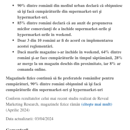
90% dintre românii din mediul urban declară că obișnuiesc
să își facă cumpărăturile din supermarket-uri și
hypermarket-uri.
85% dintre români declară că au auzit de propunerea
micilor comercianți de a închide supermarket-urile și
hypermarket-urile în weekend.
Doar 3 din 10 români ar fi de acord cu implementarea
acestei reglementări.
Dacă marile magazine s-ar închide în weekend, 64% dintre
români și-ar face cumpărăturile în timpul săptămânii, 28%
ar merge la un magazin deschis din proximitate, iar 8% ar
comanda online.
Magazinele fizice continuă să fie preferatele românilor pentru
cumpărături, 90% dintre români obișnuind să își facă
cumpărăturile din supermarket-uri și hypermarket-uri
Conform rezultatelor celui mai recent studiu realizat de Reveal
(citește mai mult)
Marketing Research, magazinele fizice rămân
(Aprilie 2024)
Data actualizarii: 03/04/2024
Comentarii