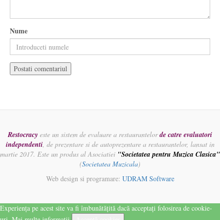
Nume
Restocracy
este un sistem de evaluare a restaurantelor
de catre evaluatori
independenti
, de prezentare si de autoprezentare a restaurantelor, lansat in
martie 2017. Este un produs al Asociatiei
"Societatea pentru Muzica Clasica"
(
Societatea Muzicala
)
Web design si programare:
UDRAM Software
Experiența pe acest site va fi îmbunătățită dacă acceptați folosirea de cookie-
uri.
Mai multe informatii
Acceptă cookies