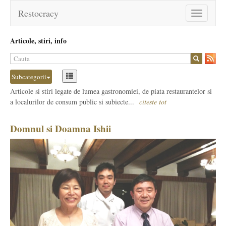
Restocracy
Toggle
navigation
Articole, stiri, info
Subcategorii
Articole si stiri legate de lumea gastronomiei, de piata restaurantelor si
a localurilor de consum public si subiecte...
citeste tot
Domnul si Doamna Ishii