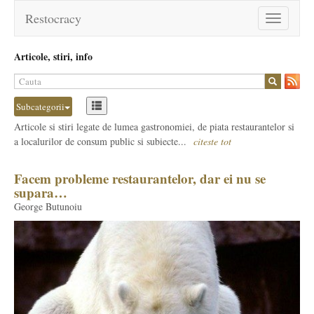
Restocracy
Toggle
navigation
Articole, stiri, info
Subcategorii
Articole si stiri legate de lumea gastronomiei, de piata restaurantelor si
a localurilor de consum public si subiecte...
citeste tot
Facem probleme restaurantelor, dar ei nu se
supara…
George Butunoiu