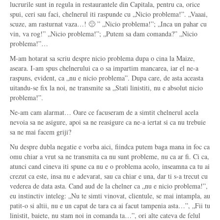
lucrurile sunt in regula in restaurantele din Capitala, pentru ca, orice
spui, ceri sau faci, chelnerul iti raspunde cu „Nicio problema!”. „Vaaai,
scuze, am rasturnat vaza…! 🙁 ” „Nicio problema!”; „Inca un pahar cu
vin, va rog!” „Nicio problema!”; „Putem sa dam comanda?” „Nicio
problema!”…
M-am hotarat sa scriu despre nicio problema dupa o cina la Maize,
aseara. I-am spus chelnerului ca o sa impartim mancarea, iar el ne-a
raspuns, evident, ca „nu e nicio problema”. Dupa care, de asta aceasta
uitandu-se fix la noi, ne transmite sa „Stati linistiti, nu e absolut nicio
problema!”.
Ne-am cam alarmat… Oare ce facuseram de a simtit chelnerul acela
nevoia sa ne asigure, apoi sa ne reasigure ca ne-a iertat si ca nu trebuie
sa ne mai facem griji?
Nu despre dubla negatie e vorba aici, fiindca putem baga mana in foc ca
omu chiar a vrut sa ne transmita ca nu sunt probleme, nu ca ar fi. Ci ca,
atunci cand cineva iti spune ca nu e o problema acolo, inseamna ca tu ai
crezut ca este, insa nu e adevarat, sau ca chiar e una, dar ti s-a trecut cu
vederea de data asta. Cand aud de la chelner ca „nu e nicio problema!”,
eu instinctiv inteleg: „Nu te simti vinovat, clientule, se mai intampla, au
patit-o si altii, nu e un capat de tara ca ai facut tampenia asta…”, „Fii tu
linistit, baiete, nu stam noi in comanda ta…”, ori alte cateva de felul