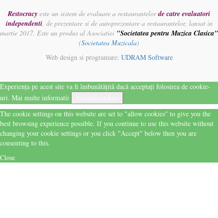
Restocracy
este un sistem de evaluare a restaurantelor
de catre evaluatori
independenti
, de prezentare si de autoprezentare a restaurantelor, lansat in
martie 2017. Este un produs al Asociatiei
"Societatea pentru Muzica Clasica"
(
Societatea Muzicala
)
Web design si programare:
UDRAM Software
Experiența pe acest site va fi îmbunătățită dacă acceptați folosirea de cookie-
uri.
Mai multe informatii
Acceptă cookies
The cookie settings on this website are set to "allow cookies" to give you the
best browsing experience possible. If you continue to use this website without
changing your cookie settings or you click "Accept" below then you are
consenting to this.
Close