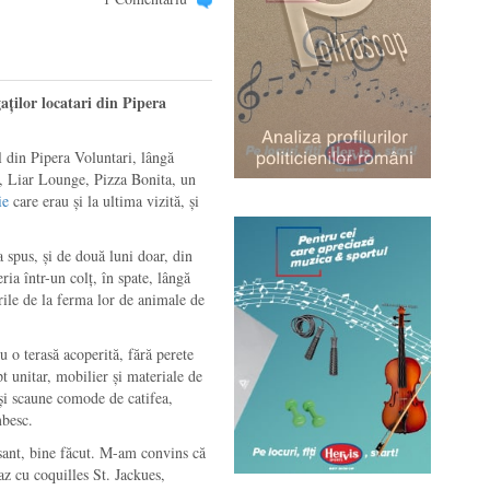
ților locatari din Pipera
l din Pipera Voluntari, lângă
, Liar Lounge, Pizza Bonita, un
ie
care erau și la ultima vizită, și
 spus, și de două luni doar, din
ia într-un colț, în spate, lângă
rile de la ferma lor de animale de
u o terasă acoperită, fără perete
 unitar, mobilier și materiale de
 și scaune comode de catifea,
mbesc.
sant, bine făcut. M-am convins că
az cu coquilles St. Jackues,