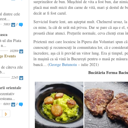
surprinzător de bun. Mușchiul de vita a fost bun, dar nimic
placă mai mult micii din carne de vită, mari și destul de b
decât ar fi fost cazul.
l dintre cele
est...
Serviciul foarte lent, am așteptat mult. Chelnerul ursuz, la
5883
1
cu mine, la cât de urât mă privea. Dar se pare că așa e el, 
proastă chiar atunci. Prețurile normale, ceva clienți erau î
easca
-ul din Piata
Prietenii mei care locuiesc în Pipera din Voluntari spun c
n...
cunoscuți și recunoscuți în comunitatea lor, că e considerat
10269
încredere, așa că îi prevăd un viitor lung. Era și timpul, p
e Events
în mașină ca să vină în București pentru o masă pe măsura 
bancă… (
George Butunoiu
– iulie 2021)
e câteva zile
b...
Bucătăria Ferma Baci
2245
rii orientale
ezentativ
esteana...
6093
1