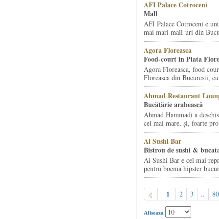
AFI Palace Cotroceni
Mall
AFI Palace Cotroceni e unu
mai mari mall-uri din Bucur
Agora Floreasca
Food-court in Piata Flor
Agora Floreasca, food court
Floreasca din Bucuresti, cu 
Ahmad Restaurant Loung
Bucătărie arabească
Ahmad Hammadi a deschis d
cel mai mare, și, foarte pro
Ai Sushi Bar
Bistrou de sushi & bucata
Ai Sushi Bar e cel mai repr
pentru boema hipster bucur
1
2
3
..
80
Afiseaza