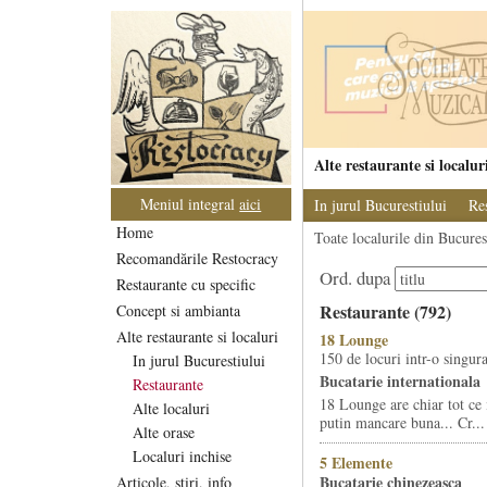
Alte restaurante si localur
Meniul integral
aici
In jurul Bucurestiului
Re
Home
Toate localurile din Bucurest
Recomandările Restocracy
Ord. dupa
Restaurante cu specific
Restaurante (792)
Concept si ambianta
Alte restaurante si localuri
18 Lounge
150 de locuri intr-o singura
In jurul Bucurestiului
Bucatarie internationala
Restaurante
18 Lounge are chiar tot ce 
Alte localuri
putin mancare buna... Cr...
Alte orase
Localuri inchise
5 Elemente
Bucatarie chinezeasca
Articole, stiri, info