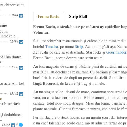
nt chinezesc cu
.
1644
Ferma Baciu
Strip Mall
isine
Ferma Baciu, o steak-house pe măsura așteptărilor boga
putin
Voluntari
ntre cele...
S-au tot schimbat restaurantele și cafenelele în mini-mallu
52498
hotelul
Tecadra
, pe nume
Strip
. Acum am găsit așa: Zahra
ZenSushi pe cale să se deschidă, Starbucks și
Gourmander
6! Una dintre
Ferma Baciu, acesta despre care scriu acum.
...
Au fost magazin de carne și băcănie până de curând, mi s-a
2530
mai 2021, au deschis ca restaurant. Cu băcănia și carmanger
bucătăria la vedere de după un perete de sticlă. Sunt cărnu
cu acte Am fost
lângă București, de la care își trag și numele.
Au un singur salon, destul de mare, continuat spre stradă c
15142
vara, cu care face corp comun. E bine amenajat, un concept
e
calitate, totul nou-nouț, desigur. Mese din lemn, banchete
nt bucătărie
plante naturale. Clienții fumează înăuntru, chelnerii le zâ
i dedublarea
Ferma Baciu e o steak house, cu un meniu scurt dar intere
..
e un chef talentat pe acolo când mi-au adus un tartar de pr
13338
6