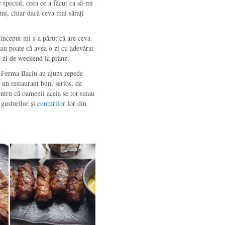
 special, ceea ce a făcut ca să-mi
uni, chiar dacă ceva mai sărați
 început mi s-a părut că are ceva
sau poate că avea o zi cu adevărat
n zi de weekend la prânz.
ă Ferma Baciu au ajuns repede
 un restaurant bun, serios, de
entru că oamenii aceia se tot suiau
gusturilor și
conturilor
lor din
u