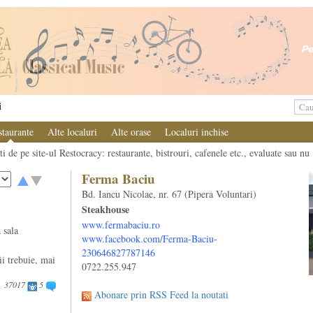
i
staurante
Alte localuri
Alte orase
Localuri inchise
i de pe site-ul Restocracy: restaurante, bistrouri, cafenele etc., evaluate sau nu
Ferma Baciu
Bd. Iancu Nicolae, nr. 67 (Pipera Voluntari)
Steakhouse
www.fermabaciu.ro
 sala
www.facebook.com/Ferma-Baciu-
230646827787146
ii trebuie, mai
0722.255.947
37017
5
Abonare prin RSS Feed la noutati