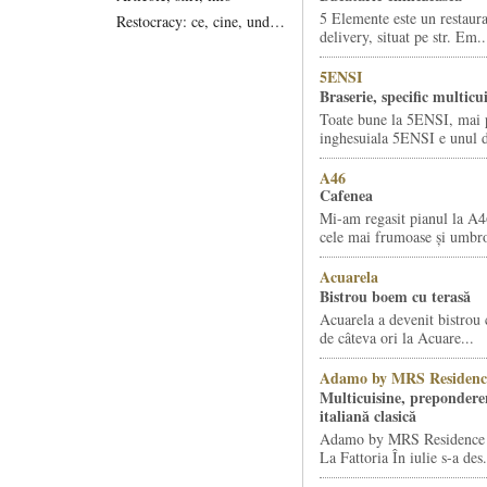
5 Elemente este un restaura
Restocracy: ce, cine, unde...
delivery, situat pe str. Em..
5ENSI
Braserie, specific multicu
Toate bune la 5ENSI, mai 
inghesuiala 5ENSI e unul di
A46
Cafenea
Mi-am regasit pianul la A4
cele mai frumoase și umbro
Acuarela
Bistrou boem cu terasă
Acuarela a devenit bistrou 
de câteva ori la Acuare...
Adamo by MRS Residenc
Multicuisine, prepondere
italiană clasică
Adamo by MRS Residence ș
La Fattoria În iulie s-a des.