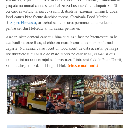
grupate nu numai ca nu-si canibalizeaza businessul, ci dimpotriva. Si
cei care investesc in asa ceva sunt destepti si vizionari. Ultimele doua
food-courts bine facute deschise recent, Carnivale Food Market
si
Agora Floreasca
, ar trebui sa fie o sursa permanenta de reflectie
pentru cei din HoReCa, si nu numai pentru ei.
Asadar, niste oameni care stiu bine cum sa-i faca pe bucuresteni sa le
dea banii pe care ii au, si chiar cu mare bucurie, au mers mult mai
departe. Nu numai ca au facut un food-court de data aceasta, pe langa
restaurantele si cluburile de mare succes pe care le au, ci s-au si dus
unde putini au avut curajul sa depaseasca “linia rosie” de la Piata Unirii,
(citeste mai mult)
venind dinspre nord: in Timpuri Noi.