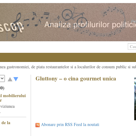
umea gastronomiei, de piata restaurantelor si a localurilor de consum public si su
Gluttony – o cina gourmet unica
50)
l mobilierului
r
 viziunea
.
 de la
Abonare prin RSS Feed la noutati