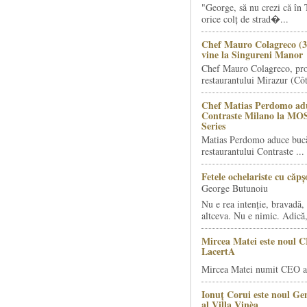
"George, să nu crezi că în 
orice colț de strad�...
Chef Mauro Colagreco (3
vine la Singureni Manor
Chef Mauro Colagreco, pro
restaurantului Mirazur (Côt
Chef Matias Perdomo adu
Contraste Milano la MO
Series
Matias Perdomo aduce bucăt
restaurantului Contraste ...
Fetele ochelariste cu căp
George Butunoiu
Nu e rea intenție, bravadă, 
altceva. Nu e nimic. Adică,
Mircea Matei este noul 
LacertA
Mircea Matei numit CEO al
Ionuț Corui este noul G
al Villa Vinèa