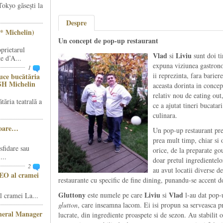
Tokyo găsești la
Despre
* Michelin)
Un concept de pop-up restaurant
prietarul
Vlad
Liviu
si
sunt doi ti
e d’A...
expuna viziunea gastrono
1
ii reprezinta, fara barier
ce bucătăria
SH Michelin
aceasta dorinta in concep
relativ nou de eating out,
ăria teatrală a
ce a ajutat tineri bucatar
culinara.
șoare…
Un pop-up restaurant pre
prea mult timp, chiar si o
sfidare sau
orice, de la preparate go
...
doar pretul ingredientel
2
au avut locatii diverse d
CEO al cramei
restaurante cu specific de fine dining, punandu-se accent do
Gluttony
Liviu
Vlad
este numele pe care
si
l-au dat pop-u
 cramei La...
glutton
, care inseamna lacom. Ei isi propun sa serveasca pre
eneral Manager
lucrate, din ingrediente proaspete si de sezon. Au stabilit o