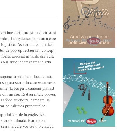
neri bucatari, care si-au dorit sa-si
mica si sa gateasca mancarea care
e logistice. Asadar, au concretizat
tul de pop-up restaurant, concept
 foarte apreciat in tarile din vest,
i sa-si arate indemanarea in arta
supune sa nu aiba o locatie fixa
 singura seara, in care se serveste
urmet la burgeri, oamenii platind
or din meniu. Restaurantele pop-up
e la food truck-uri, hambare, la
ar pe calitatea preparatelor.
p-ului lor, de la englezescul
parate rafinate, foarte atent
 seara in care vor servi o cina cu