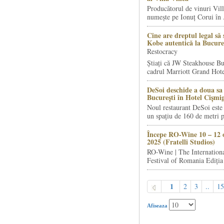
Producătorul de vinuri Vill
numește pe Ionuț Corui în .
Cine are dreptul legal să 
Kobe autentică la Bucure
Restocracy
Știați că JW Steakhouse Bu
cadrul Marriott Grand Hotel
DeSoi deschide a doua sa 
București în Hotel Cișmi
Noul restaurant DeSoi este 
un spațiu de 160 de metri p
Începe RO-Wine 10 – 12 
2025 (Fratelli Studios)
RO-Wine | The Internation
Festival of Romania Ediția 
1
2
3
..
15
Afiseaza