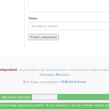
Nume
 independenti
, de prezentare si de autoprezentare a restaurantelor, lansat in ma
(
Societatea Muzicala
)
Web design si programare:
UDRAM Software
i.
Mai multe informatii
Acceptă cookies
best browsing experience possible. If you continue to use this website without c