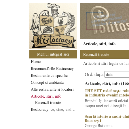
Articole, stiri, info
Meniul integral
aici
Recenzii trecute
Home
Articole si stiri legate de l
Recomandările Restocracy
Ord. dupa
Restaurante cu specific
Concept si ambianta
Articole, stiri, info (15
Alte restaurante si localuri
THE SET redefinește rolu
în industria evenimentelo
Articole, stiri, info
Brandul își lansează oficial
Recenzii trecute
asupra unei noi direcții în..
Restocracy: ce, cine, unde...
Scurtă istorie a sushi-ului
București
George Butunoiu