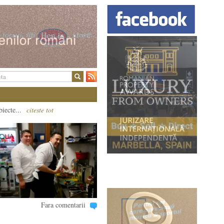
biecte...
citeste tot
Fara comentarii