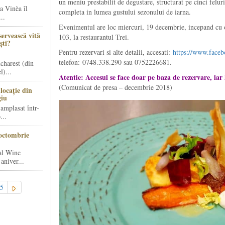
un meniu prestabilit de degustare, structurat pe cinci feluri
a Vinèa îl
completa in lumea gustului sezonului de iarna.
..
Evenimentul are loc miercuri, 19 decembrie, incepand cu o
servească vită
103, la restaurantul Trei.
ști?
Pentru rezervari si alte detalii, accesati:
https://www.face
telefon: 0748.338.290 sau 0752226681.
charest (din
)...
Atentie: Accesul se face doar pe baza de rezervare, iar 
(Comunicat de presa – decembrie 2018)
locație din
giu
amplasat într-
...
octombrie
al Wine
aniver...
5