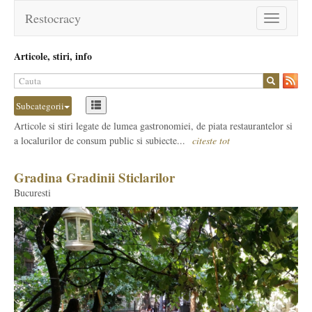
Restocracy
Toggle
navigation
Articole, stiri, info
Subcategorii
Articole si stiri legate de lumea gastronomiei, de piata restaurantelor si
a localurilor de consum public si subiecte...
citeste tot
Gradina Gradinii Sticlarilor
Bucuresti