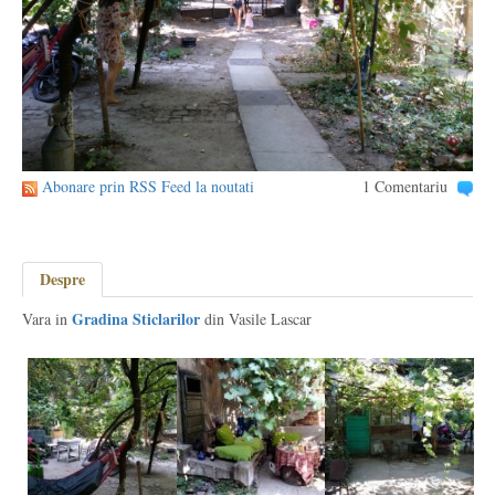
Abonare prin RSS Feed la noutati
1 Comentariu
Despre
Gradina Sticlarilor
Vara in
din Vasile Lascar