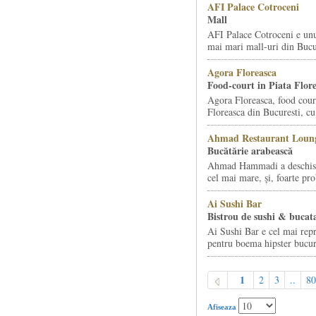
AFI Palace Cotroceni
Mall
AFI Palace Cotroceni e unu
mai mari mall-uri din Bucur
Agora Floreasca
Food-court in Piata Flor
Agora Floreasca, food court
Floreasca din Bucuresti, cu 
Ahmad Restaurant Loung
Bucătărie arabească
Ahmad Hammadi a deschis d
cel mai mare, și, foarte pro
Ai Sushi Bar
Bistrou de sushi & bucata
Ai Sushi Bar e cel mai repr
pentru boema hipster bucur
1
2
3
..
80
Afiseaza