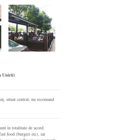
 Unirii)
uț, situat central, nu recomand
nt in totalitate de acord.
ast food (burgeri etc), iar