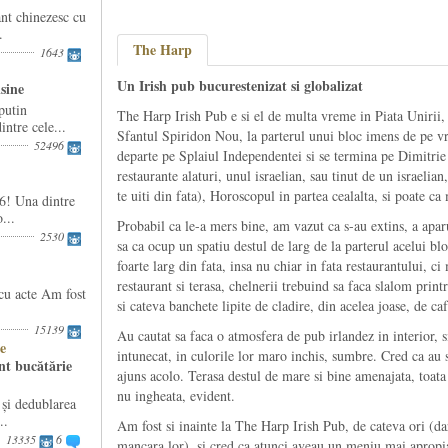
nt chinezesc cu
.
The Harp
1643
Un Irish pub bucurestenizat si globalizat
isine
putin
The Harp Irish Pub e si el de multa vreme in Piata Unirii,
ntre cele...
Sfantul Spiridon Nou, la parterul unui bloc imens de pe 
52496
departe pe Splaiul Independentei si se termina pe Dimitrie
restaurante alaturi, unul israelian, sau tinut de un israelian
te uiti din fata), Horoscopul in partea cealalta, si poate ca 
6! Una dintre
...
Probabil ca le-a mers bine, am vazut ca s-au extins, a apa
2530
sa ca ocup un spatiu destul de larg de la parterul acelui blo
foarte larg din fata, insa nu chiar in fata restaurantului, ci
restaurant si terasa, chelnerii trebuind sa faca slalom prin
cu acte Am fost
si cateva banchete lipite de cladire, din acelea joase, de ca
15139
Au cautat sa faca o atmosfera de pub irlandez in interior, 
e
intunecat, in culorile lor maro inchis, sumbre. Cred ca au
nt bucătărie
ajuns acolo. Terasa destul de mare si bine amenajata, toata
nu ingheata, evident.
i dedublarea
..
Am fost si inainte la The Harp Irish Pub, de cateva ori (d
13335
6
mancara lor), si cred ca atunci aveau un meniu mai apropiat