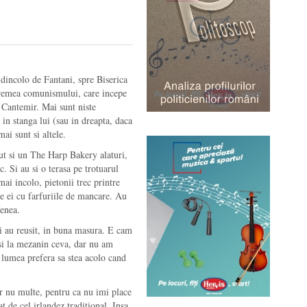
 dincolo de Fantani, spre Biserica
vremea comunismului, care incepe
 Cantemir. Mai sunt niste
, in stanga lui (sau in dreapta, daca
mai sunt si altele.
rut si un The Harp Bakery alaturi,
c. Si au si o terasa pe trotuarul
 mai incolo, pietonii trec printre
tre ei cu farfuriile de mancare. Au
fenea.
si au reusit, in buna masura. E cam
 si la mezanin ceva, dar nu am
 lumea prefera sa stea acolo cand
ar nu multe, pentru ca nu imi place
 de cel irlandez traditional. Insa