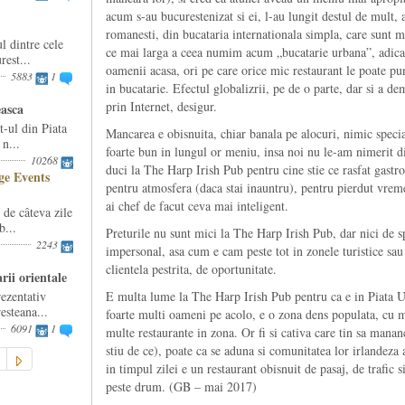
acum s-au bucurestenizat si ei, l-au lungit destul de mult, a
romanesti, din bucataria internationala simpla, care sunt m
l dintre cele
ce mai larga a ceea numim acum „bucatarie urbana”, adica 
est...
oamenii acasa, ori pe care orice mic restaurant le poate pu
5883
1
in bucatarie. Efectul globalizrii, pe de o parte, dar si a de
prin Internet, desigur.
easca
-ul din Piata
Mancarea e obisnuita, chiar banala pe alocuri, nimic speci
n...
foarte bun in lungul or meniu, insa noi nu le-am nimerit di
10268
duci la The Harp Irish Pub pentru cine stie ce rasfat gastr
e Events
pentru atmosfera (daca stai inauntru), pentru pierdut vrem
ai chef de facut ceva mai inteligent.
e câteva zile
b...
Preturile nu sunt mici la The Harp Irish Pub, dar nici de sp
2243
impersonal, asa cum e cam peste tot in zonele turistice sau d
clientela pestrita, de oportunitate.
rii orientale
ezentativ
E multa lume la The Harp Irish Pub pentru ca e in Piata Un
esteana...
foarte multi oameni pe acolo, e o zona dens populata, cu mu
6091
1
multe restaurante in zona. Or fi si cativa care tin sa mana
stiu de ce), poate ca se aduna si comunitatea lor irlandeza
in timpul zilei e un restaurant obisnuit de pasaj, de trafic s
peste drum. (GB – mai 2017)