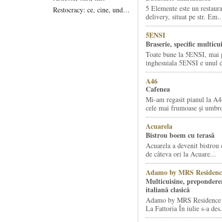
5 Elemente este un restaura
Restocracy: ce, cine, unde...
delivery, situat pe str. Em..
5ENSI
Braserie, specific multicu
Toate bune la 5ENSI, mai 
inghesuiala 5ENSI e unul di
A46
Cafenea
Mi-am regasit pianul la A4
cele mai frumoase și umbro
Acuarela
Bistrou boem cu terasă
Acuarela a devenit bistrou 
de câteva ori la Acuare...
Adamo by MRS Residenc
Multicuisine, prepondere
italiană clasică
Adamo by MRS Residence ș
La Fattoria În iulie s-a des.