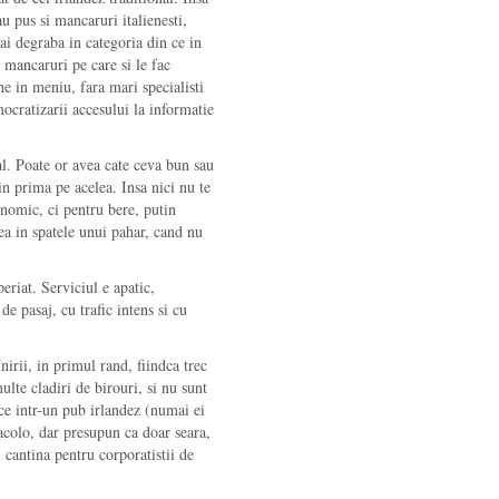
u pus si mancaruri italienesti,
ai degraba in categoria din ce in
mancaruri pe care si le fac
ne in meniu, fara mari specialisti
mocratizarii accesului la informatie
al. Poate or avea cate ceva bun sau
n prima pe acelea. Insa nici nu te
onomic, ci pentru bere, putin
ea in spatele unui pahar, cand nu
eriat. Serviciul e apatic,
e pasaj, cu trafic intens si cu
irii, in primul rand, fiindca trec
lte cladiri de birouri, si nu sunt
nce intr-un pub irlandez (numai ei
 acolo, dar presupun ca doar seara,
i cantina pentru corporatistii de