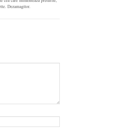
te cea care influenteaza preturile,
ette. Dezamagitor.