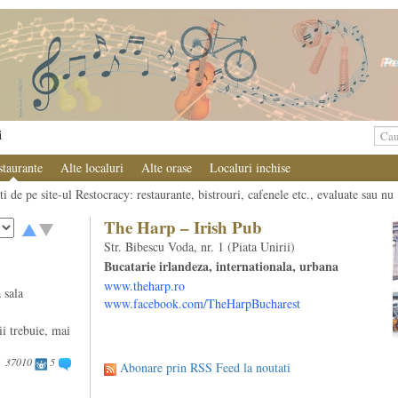
i
staurante
Alte localuri
Alte orase
Localuri inchise
i de pe site-ul Restocracy: restaurante, bistrouri, cafenele etc., evaluate sau nu
The Harp – Irish Pub
Str. Bibescu Voda, nr. 1 (Piata Unirii)
Bucatarie irlandeza, internationala, urbana
www.theharp.ro
 sala
www.facebook.com/TheHarpBucharest
ii trebuie, mai
37010
5
Abonare prin RSS Feed la noutati