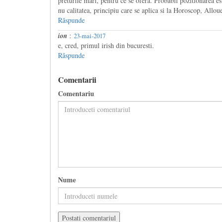
preturile mari, pentru ce se ofera. Probabil pozitionarea es
nu calitatea, principiu care se aplica si la Horoscop, Allou
Răspunde
ion
:
23-mai-2017
e, cred, primul irish din bucuresti.
Răspunde
Comentarii
Comentariu
Nume