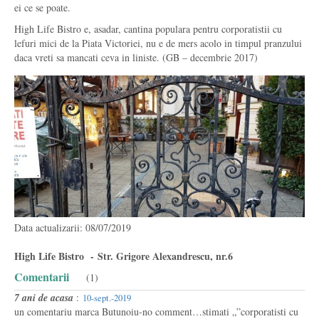
ei ce se poate.
High Life Bistro e, asadar, cantina populara pentru corporatistii cu
lefuri mici de la Piata Victoriei, nu e de mers acolo in timpul pranzului
daca vreti sa mancati ceva in liniste. (GB – decembrie 2017)
Data actualizarii: 08/07/2019
High Life Bistro - Str. Grigore Alexandrescu, nr.6
Comentarii
(1)
7 ani de acasa
:
10-sept.-2019
un comentariu marca Butunoiu-no comment…stimati „”corporatisti cu