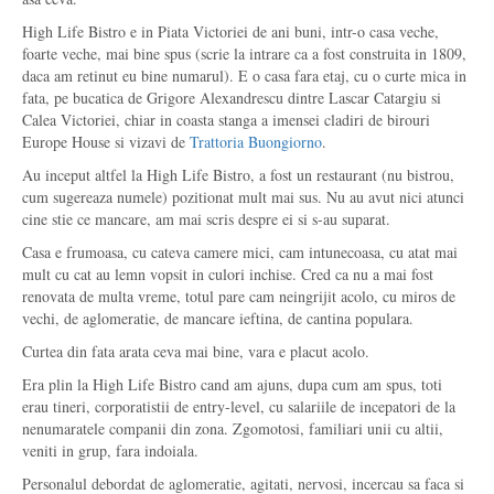
High Life Bistro e in Piata Victoriei de ani buni, intr-o casa veche,
foarte veche, mai bine spus (scrie la intrare ca a fost construita in 1809,
daca am retinut eu bine numarul). E o casa fara etaj, cu o curte mica in
fata, pe bucatica de Grigore Alexandrescu dintre Lascar Catargiu si
Calea Victoriei, chiar in coasta stanga a imensei cladiri de birouri
Europe House si vizavi de
Trattoria Buongiorno
.
Au inceput altfel la High Life Bistro, a fost un restaurant (nu bistrou,
cum sugereaza numele) pozitionat mult mai sus. Nu au avut nici atunci
cine stie ce mancare, am mai scris despre ei si s-au suparat.
Casa e frumoasa, cu cateva camere mici, cam intunecoasa, cu atat mai
mult cu cat au lemn vopsit in culori inchise. Cred ca nu a mai fost
renovata de multa vreme, totul pare cam neingrijit acolo, cu miros de
vechi, de aglomeratie, de mancare ieftina, de cantina populara.
Curtea din fata arata ceva mai bine, vara e placut acolo.
Era plin la High Life Bistro cand am ajuns, dupa cum am spus, toti
erau tineri, corporatistii de entry-level, cu salariile de incepatori de la
nenumaratele companii din zona. Zgomotosi, familiari unii cu altii,
veniti in grup, fara indoiala.
Personalul debordat de aglomeratie, agitati, nervosi, incercau sa faca si