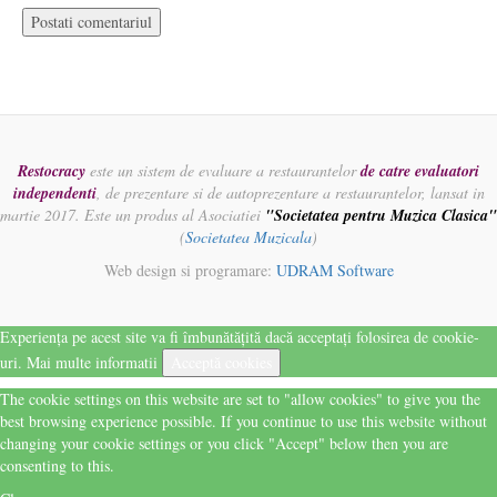
Restocracy
este un sistem de evaluare a restaurantelor
de catre evaluatori
independenti
, de prezentare si de autoprezentare a restaurantelor, lansat in
martie 2017. Este un produs al Asociatiei
"Societatea pentru Muzica Clasica"
(
Societatea Muzicala
)
Web design si programare:
UDRAM Software
Experiența pe acest site va fi îmbunătățită dacă acceptați folosirea de cookie-
uri.
Mai multe informatii
Acceptă cookies
The cookie settings on this website are set to "allow cookies" to give you the
best browsing experience possible. If you continue to use this website without
changing your cookie settings or you click "Accept" below then you are
consenting to this.