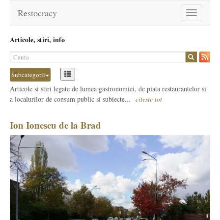
Restocracy
Toggle
navigation
Articole, stiri, info
Subcategorii
Articole si stiri legate de lumea gastronomiei, de piata restaurantelor si
a localurilor de consum public si subiecte...
citeste tot
Ion Ionescu de la Brad