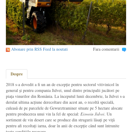
Abonare prin RSS Feed la noutati
Fara comentarii
Despre
2018 s-a dovedit a fi un an de excepție pentru sectorul vitivinicol în
general și pentru compania Jidvei, unul dintre principalii jucători pe
piața vinurilor din România. La începutul lunii decembrie, la Jidvei s-a
derulat ultima acțiune derecoltare din acest an, o recoltă specială,
culeasă de pe parcelele de Gewurztraminer situate pe 5 hectare alocate
pentru producerea unui vin la fel de special:
Eiswein Jidvei
. Un
sortiment de vin desert care se produce din strugurii lăsați pe viță
pentru afi recoltați iarna, doar în anii de excepție când sunt întrunite
toate condițiile necesare.