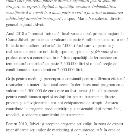
vinuri care păstrează puternic aromele definitorii pentru soiul de
struguri, ca expresie deplină a tipicității acestora. Îmbunătățirea
semnificativă a vremii în a doua parte a verii a favorizat acumularea
zahăruluiși aromelor în struguri
”, a spus Maria Necșulescu, director
general adjunct Jidvei.
Anul 2018 a însemnat, totodată, finalizarea a două proiecte majore la
Crama Jidvei, proiecte cu o valoare de peste 6 milioane de euro: o nouă
linie de îmbuteliere isobarică de 7.000 st./oră care va permite și
realizarea de produse noi de tip spumos, spumant și
frizzante
și un
proiect care s-a concretizat în mărirea capacitățiide fermentare cu
temperatură controlată cu peste 2.500.000 litri și o nouă secție de
condiționare ultramodernă cu 2.000.000 litri.
Grija pentru mediu și preocuparea constantă pentru utilizarea eficientă a
resurselor s-a materializat anul acesta în derularea unui program cu o
valoare de 1.500.000 de euro care au fost investiți în echipamente
pentru condiționarea apei și asoluțiilor pentru tratamente directe,
precum și achiziționarea unor noi echipamente de stropit. Acestea
contribuie la creșterea productivității și a sustenabilității permițând,
totodată, o scădere a numărului de tratamente.
Pentru 2019, Jidvei își propune creșterea activității în zona de export,
intensificarea acțiunilor de marketing și comunicare, atât în ceea ce