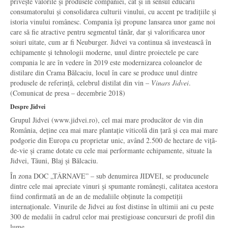
privește valorile și produsele companiei, cât și în sensul educării
consumatorului și consolidarea culturii vinului, cu accent pe tradițiile și
istoria vinului românesc. Compania își propune lansarea unor game noi
care să fie atractive pentru segmentul tânăr, dar și valorificarea unor
soiuri uitate, cum ar fi Neuburger. Jidvei va continua să investească în
echipamente și tehnologii moderne, unul dintre proiectele pe care
compania le are în vedere în 2019 este modernizarea coloanelor de
distilare din Crama Bălcaciu, locul în care se produce unul dintre
produsele de referință, celebrul distilat din vin –
Vinars Jidvei
.
(Comunicat de presa – decembrie 2018)
Despre Jidvei
Grupul Jidvei (www.jidvei.ro), cel mai mare producător de vin din
România, deține cea mai mare plantație viticolă din țară și cea mai mare
podgorie din Europa cu proprietar unic, având 2.500 de hectare de viță-
de-vie și crame dotate cu cele mai performante echipamente, situate la
Jidvei, Tăuni, Blaj și Bălcaciu.
În zona DOC „TÂRNAVE” – sub denumirea JIDVEI, se producunele
dintre cele mai apreciate vinuri și spumante românești, calitatea acestora
fiind confirmată an de an de medaliile obținute la competiții
internaționale. Vinurile de Jidvei au fost distinse în ultimii ani cu peste
300 de medalii în cadrul celor mai prestigioase concursuri de profil din
lume.