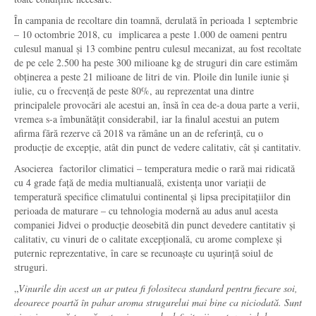
În campania de recoltare din toamnă, derulată în perioada 1 septembrie
– 10 octombrie 2018, cu implicarea a peste 1.000 de oameni pentru
culesul manual și 13 combine pentru culesul mecanizat, au fost recoltate
de pe cele 2.500 ha peste 300 milioane kg de struguri din care estimăm
obținerea a peste 21 milioane de litri de vin. Ploile din lunile iunie și
iulie, cu o frecvență de peste 80%, au reprezentat una dintre
principalele provocări ale acestui an, însă în cea de-a doua parte a verii,
vremea s-a îmbunătățit considerabil, iar la finalul acestui an putem
afirma fără rezerve că 2018 va rămâne un an de referință, cu o
producție de excepție, atât din punct de vedere calitativ, cât și cantitativ.
Asocierea factorilor climatici – temperatura medie o rară mai ridicată
cu 4 grade față de media multianuală, existența unor variații de
temperatură specifice climatului continental și lipsa precipitațiilor din
perioada de maturare – cu tehnologia modernă au adus anul acesta
companiei Jidvei o producție deosebită din punct devedere cantitativ și
calitativ, cu vinuri de o calitate excepțională, cu arome complexe și
puternic reprezentative, în care se recunoaște cu ușurință soiul de
struguri.
„
Vinurile din acest an ar putea fi folositeca standard pentru fiecare soi,
deoarece poartă în pahar aroma strugurelui mai bine ca niciodată. Sunt