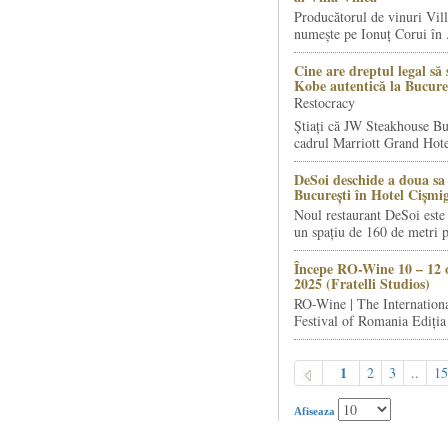
Producătorul de vinuri Vill
numește pe Ionuț Corui în .
Cine are dreptul legal să 
Kobe autentică la Bucure
Restocracy
Știați că JW Steakhouse Bu
cadrul Marriott Grand Hotel
DeSoi deschide a doua sa 
București în Hotel Cișmi
Noul restaurant DeSoi este 
un spațiu de 160 de metri p
Începe RO-Wine 10 – 12 
2025 (Fratelli Studios)
RO-Wine | The Internation
Festival of Romania Ediția 
1
2
3
..
15
Afiseaza