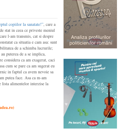
eptul copiilor la sanatate!”
, care a
 de stat in ceea ce priveste meniul
care l-am transmis, cat si despre
nstatat ca situatia e cam asa: sunt
ibilitatea de a schimba lucrurile;
a au puterea de a se implica,
re considera ca am exagerat, caci
 asa cum se pare ca am sugerat eu
ernic in faptul ca avem nevoie sa
l-am putea face. Asa ca m-am
 lista alimentelor interzise la
adea.ro
)