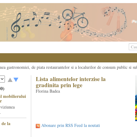
umea gastronomiei, de piata restaurantelor si a localurilor de consum public si su
Lista alimentelor interzise la
gradinita prin lege
50)
Florina Badea
l mobilierului
r
 viziunea
.
 de la
Abonare prin RSS Feed la noutati