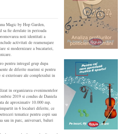
amna Magic by Hop Garden,
d sa fie derulate in perioada
promovarea noii identitati a
nclude activitati de reamenajare
ilare si modernizare a bucatariei,
nicare.
ro pentru intregul grup dupa
ente de diferite marimi si pentru
re si exterioare ale complexului in
izat in organizarea evenimentelor
octombrie 2019 si condus de Daniela
fata de aproximativ 10.000 mp.
partit in 6 localuri diferite, ce
petreceri tematice pentru copii sau
a sau in parc, aniversari, baluri