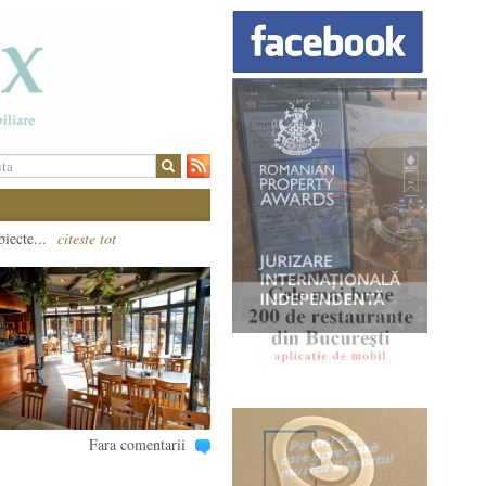
biecte...
citeste tot
Fara comentarii