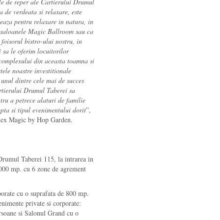
e de reper ale Cartierului Drumul
a de verdeata si relaxare, este
teaza pentru relaxare in natura, in
n saloanele Magic Ballroom sau ca
 foisorul bistro-ului nostru, in
i sa le oferim locuitorilor
a complexului din aceasta toamna si
tele noastre investitionale
unul dintre cele mai de succes
artierului Drumul Taberei sa
ru a petrece alaturi de familie
pta si tipul evenimentului dorit
”,
plex Magic by Hop Garden.
rumul Taberei 115, la intrarea in
.000 mp. cu 6 zone de agrement
porate cu o suprafata de 800 mp.
enimente private si corporate:
soane si Salonul Grand cu o