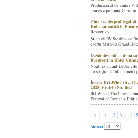
Producătorul de vinuri Vill
numește pe Ionuț Corui în .
Cine are dreptul legal să 
Kobe autentică la Bucure
Restocracy
Știați că JW Steakhouse Bu
cadrul Marriott Grand Hotel
DeSoi deschide a doua sa 
București în Hotel Cișmi
Noul restaurant DeSoi este 
un spațiu de 160 de metri p
Începe RO-Wine 10 – 12 
2025 (Fratelli Studios)
RO-Wine | The Internation
Festival of Romania Ediția 
1
2
3
..
15
Afiseaza