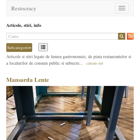
Restocracy
Toggle
navigation
Articole, stiri, info
Subcategorii
Articole si stiri legate de lumea gastronomiei, de piata restaurantelor si
a localurilor de consum public si subiecte...
citeste tot
Mansarda Lente