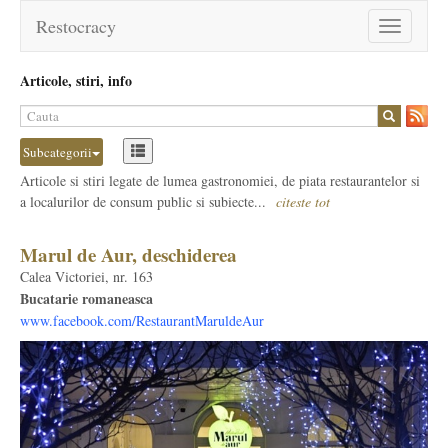
Restocracy
Toggle
navigation
Articole, stiri, info
Subcategorii
Articole si stiri legate de lumea gastronomiei, de piata restaurantelor si
a localurilor de consum public si subiecte...
citeste tot
Marul de Aur, deschiderea
Calea Victoriei, nr. 163
Bucatarie romaneasca
www.facebook.com/RestaurantMaruldeAur