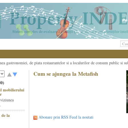
umea gastronomiei, de piata restaurantelor si a localurilor de consum public si su
Cum se ajungea la Metafish
50)
l mobilierului
r
 viziunea
.
 de la
Abonare prin RSS Feed la noutati