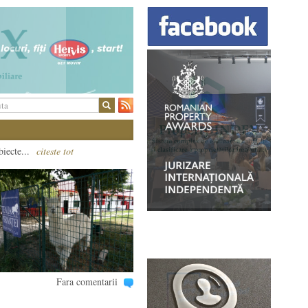
biecte...
citeste tot
Fara comentarii