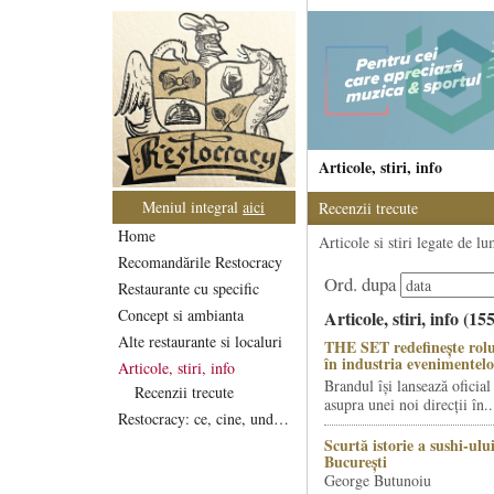
Articole, stiri, info
Meniul integral
aici
Recenzii trecute
Home
Articole si stiri legate de l
Recomandările Restocracy
Ord. dupa
Restaurante cu specific
Concept si ambianta
Articole, stiri, info (15
Alte restaurante si localuri
THE SET redefinește rolu
în industria evenimentelo
Articole, stiri, info
Brandul își lansează oficial
Recenzii trecute
asupra unei noi direcții în..
Restocracy: ce, cine, unde...
Scurtă istorie a sushi-ului
București
George Butunoiu