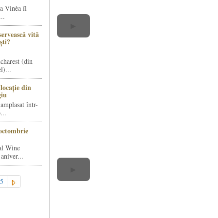
a Vinèa îl
..
▶
servească vită
ști?
charest (din
)...
locație din
giu
amplasat într-
...
octombrie
al Wine
aniver...
▶
5