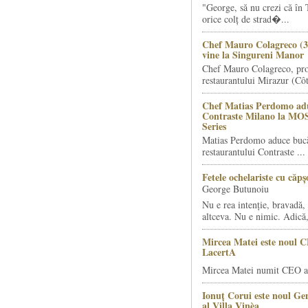
"George, să nu crezi că în 
orice colț de strad�...
Chef Mauro Colagreco (3
vine la Singureni Manor
Chef Mauro Colagreco, pro
restaurantului Mirazur (Côt
Chef Matias Perdomo adu
Contraste Milano la MO
Series
Matias Perdomo aduce bucăt
restaurantului Contraste ...
Fetele ochelariste cu căp
George Butunoiu
Nu e rea intenție, bravadă, 
altceva. Nu e nimic. Adică,
Mircea Matei este noul 
LacertA
Mircea Matei numit CEO al
Ionuț Corui este noul G
al Villa Vinèa