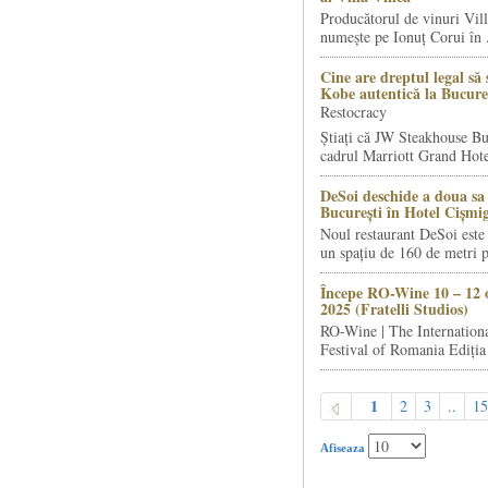
Producătorul de vinuri Vill
numește pe Ionuț Corui în .
Cine are dreptul legal să 
Kobe autentică la Bucure
Restocracy
Știați că JW Steakhouse Bu
cadrul Marriott Grand Hotel
DeSoi deschide a doua sa 
București în Hotel Cișmi
Noul restaurant DeSoi este 
un spațiu de 160 de metri p
Începe RO-Wine 10 – 12 
2025 (Fratelli Studios)
RO-Wine | The Internation
Festival of Romania Ediția 
1
2
3
..
15
Afiseaza