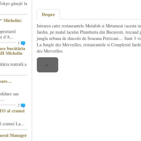
Tokyo găsești la
Despre
* Michelin)
Intrarea catre restaurantele Metafish si Metameat (acesta i
prietarul
Jardin, pe malul lacului Plumbuita din Bucuresti, trecand 
e d’A...
jungla urbana de dincolo de Soseaua Petricani… Sunt 3 vide
1
La Jungle des Merveilles, restaurantele si Complexul Jardin
ce bucătăria
des Merveilles.
SH Michelin
ăria teatrală a
▶
șoare…
sfidare sau
...
2
CEO al cramei
 cramei La...
eneral Manager