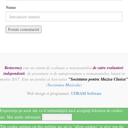
Nume
Restocracy
este un sistem de evaluare a restaurantelor
de catre evaluatori
independenti
, de prezentare si de autoprezentare a restaurantelor, lansat in
martie 2017. Este un produs al Asociatiei
"Societatea pentru Muzica Clasica"
(
Societatea Muzicala
)
Web design si programare:
UDRAM Software
Experiența pe acest site va fi îmbunătățită dacă acceptați folosirea de cookie-
uri.
Mai multe informatii
Acceptă cookies
The cookie settings on this website are set to "allow cookies" to give you the