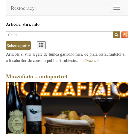
Restocracy
Toggle
navigation
Articole, stiri, info
Subcategorii
Articole si stiri legate de lumea gastronomiei, de piata restaurantelor si
a localurilor de consum public si subiecte...
citeste tot
Mozzafiato – autoportret