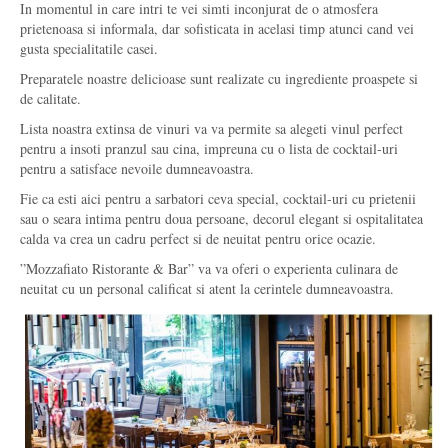
In momentul in care intri te vei simti inconjurat de o atmosfera
prietenoasa si informala, dar sofisticata in acelasi timp atunci cand vei
gusta specialitatile casei.
Preparatele noastre delicioase sunt realizate cu ingrediente proaspete si
de calitate.
Lista noastra extinsa de vinuri va va permite sa alegeti vinul perfect
pentru a insoti pranzul sau cina, impreuna cu o lista de cocktail-uri
pentru a satisface nevoile dumneavoastra.
Fie ca esti aici pentru a sarbatori ceva special, cocktail-uri cu prietenii
sau o seara intima pentru doua persoane, decorul elegant si ospitalitatea
calda va crea un cadru perfect si de neuitat pentru orice ocazie.
”Mozzafiato Ristorante & Bar” va va oferi o experienta culinara de
neuitat cu un personal calificat si atent la cerintele dumneavoastra.