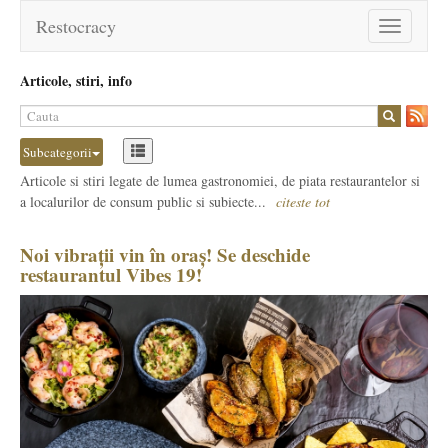
Restocracy
Toggle
navigation
Articole, stiri, info
Subcategorii
Articole si stiri legate de lumea gastronomiei, de piata restaurantelor si
a localurilor de consum public si subiecte...
citeste tot
Noi vibrații vin în oraș! Se deschide
restaurantul Vibes 19!