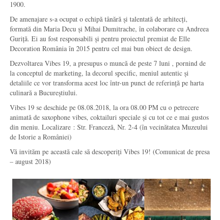
1900.
De amenajare s-a ocupat o echipă tânără și talentată de arhitecți,
formată din Maria Decu și Mihai Dumitrache, în colaborare cu Andreea
Guriță. Ei au fost responsabili și pentru proiectul premiat de Elle
Decoration România în 2015 pentru cel mai bun obiect de design.
Dezvoltarea Vibes 19, a presupus o muncă de peste 7 luni , pornind de
la conceptul de marketing, la decorul specific, meniul autentic și
detaliile ce vor transforma acest loc într-un punct de referință pe harta
culinară a Bucureștiului.
Vibes 19 se deschide pe 08.08.2018, la ora 08.00 PM cu o petrecere
animată de saxophone vibes, coktailuri speciale și cu tot ce e mai gustos
din meniu. Localizare : Str. Franceză, Nr. 2-4 (în vecinătatea Muzeului
de Istorie a României)
Vă invităm pe această cale să descoperiți Vibes 19! (Comunicat de presa
– august 2018)