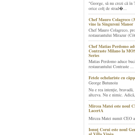
"George, să nu crezi că în 
orice colț de strad�...
Chef Mauro Colagreco (3
vine la Singureni Manor
Chef Mauro Colagreco, pro
restaurantului Mirazur (Côt
Chef Matias Perdomo adu
Contraste Milano la MO
Series
Matias Perdomo aduce bucăt
restaurantului Contraste ...
Fetele ochelariste cu căp
George Butunoiu
Nu e rea intenție, bravadă, 
altceva. Nu e nimic. Adică,
Mircea Matei este noul 
LacertA
Mircea Matei numit CEO al
Ionuț Corui este noul G
al Villa Vinèa