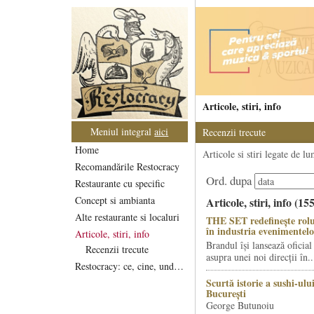
Articole, stiri, info
Meniul integral
aici
Recenzii trecute
Home
Articole si stiri legate de l
Recomandările Restocracy
Ord. dupa
Restaurante cu specific
Concept si ambianta
Articole, stiri, info (15
Alte restaurante si localuri
THE SET redefinește rolu
în industria evenimentelo
Articole, stiri, info
Brandul își lansează oficial
Recenzii trecute
asupra unei noi direcții în..
Restocracy: ce, cine, unde...
Scurtă istorie a sushi-ului
București
George Butunoiu