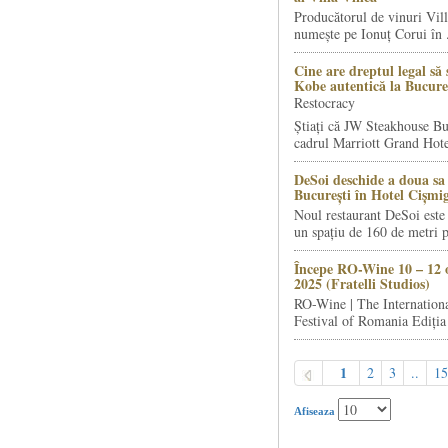
Producătorul de vinuri Vill
numește pe Ionuț Corui în .
Cine are dreptul legal să 
Kobe autentică la Bucure
Restocracy
Știați că JW Steakhouse Bu
cadrul Marriott Grand Hotel
DeSoi deschide a doua sa 
București în Hotel Cișmi
Noul restaurant DeSoi este 
un spațiu de 160 de metri p
Începe RO-Wine 10 – 12 
2025 (Fratelli Studios)
RO-Wine | The Internation
Festival of Romania Ediția 
1
2
3
..
15
Afiseaza