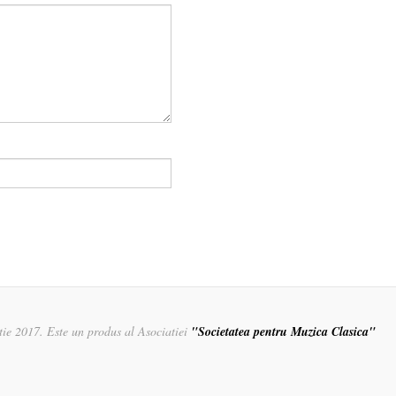
rtie 2017. Este un produs al Asociatiei
"Societatea pentru Muzica Clasica"