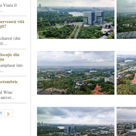
a Vinèa îl
..
servească vită
ști?
charest (din
)...
locație din
giu
amplasat într-
...
octombrie
al Wine
aniver...
5