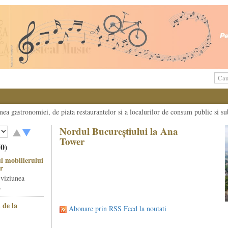
umea gastronomiei, de piata restaurantelor si a localurilor de consum public si su
Nordul Bucureștiului la Ana
Tower
50)
l mobilierului
r
 viziunea
.
 de la
Abonare prin RSS Feed la noutati