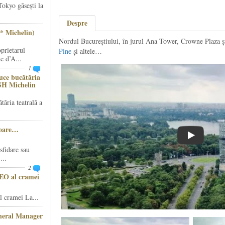
Tokyo găsești la
Despre
* Michelin)
Nordul Bucureștiului, în jurul Ana Tower, Crowne Plaza ș
prietarul
Pine
și altele…
e d’A...
1
ce bucătăria
SH Michelin
ăria teatrală a
șoare…
sfidare sau
...
2
CEO al cramei
 cramei La...
eneral Manager